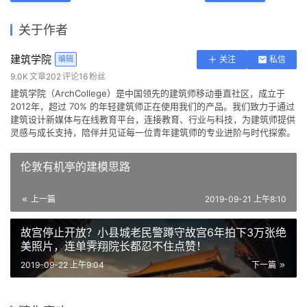
7
下载原图
收藏
关于作者
建筑学院
编辑
关注
私信
9.0K
文章
202
评论
16
粉丝
建筑学院（ArchCollege）是中国领先的建筑师移动垂直社区，成立于
2012年，超过 70% 的年轻建筑师正在使用我们的产品。我们致力于通过
建筑设计新媒体与在线教育平台，连接教育、行业与科技，为建筑师提供
灵感与成长支持，陪伴并见证每一位青年建筑师的专业进阶与时代探索。
伦敦有机亭的建模思路
上一篇
2019-09-21 上午8:10
故宫停止开放？小县城老民警蹲守故宫6年拍下3万张绝
美照片，连单霁翔院长都忍不住点赞！