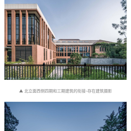
▲ 北立面西侧四期和三期建筑的衔接-存在建筑摄影