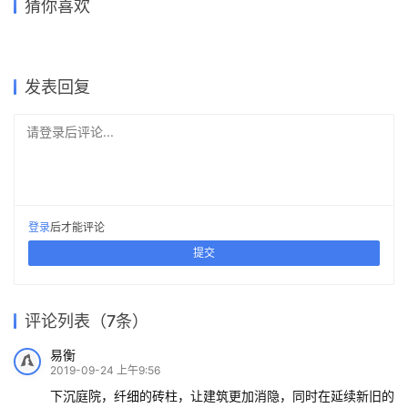
2019-09-22 上午9:04
下一篇
江苏硕集幼儿园——留守村庄
简单几何勾勒而成的六边形
的希望 / Crossboundaries,
学习层台—深圳福强小学 / 众
重庆大南街幼儿园 ：以艺术之
如何在三步之内搞出一个没有
“蜂巢”：杭州浦乐幼儿园杨家
猜你喜欢
北京
建筑
名，建一座森林幼儿园 / 迪卡
马鞍学院先进技术与应用科学
复制粘贴的高层？
墩分园 / goa大象设计
建筑设计中心
教学楼 / HED
2019-08-26
2023-07-28
2019-06-16
2020-06-17
建筑设计
建筑设计
2022-03-29
2022-09-30
学生
建筑设计
建筑设计
建筑设计
发表回复
请登录后评论...
登录
后才能评论
提交
评论列表（7条）