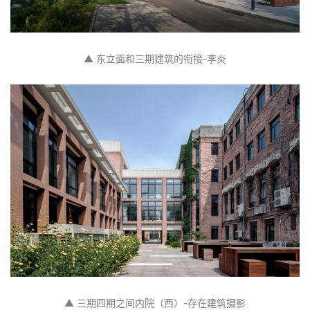
▲ 东立面和三期建筑的衔接-李炎
▲ 三期四期之间内院（西）-存在建筑摄影