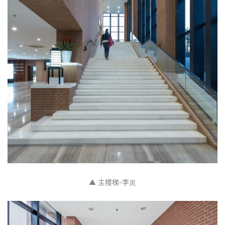
▲ 主楼梯-李炎
建
筑
设