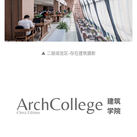
专
教
极
速
工
▲ 二层阅览区-存在建筑摄影
作
流