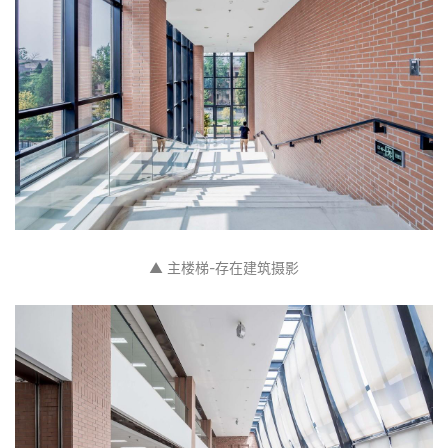
计
室
内
设
计
城
市
▲ 主楼梯-存在建筑摄影
与
登录
注册
景
观
建
筑