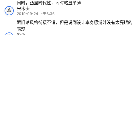
易衡
2019-09-24 上午9:56
下沉庭院，纤细的砖柱，让建筑更加消隐，同时在延续新旧的
同时，凸显时代性，同时略显单薄
宋木头
2019-09-24 下午3:36
跟旧馆风格衔接不错，但是说到设计本身感觉并没有太亮眼的
表现
鲈鱼
2019-09-24 下午5:18
好尴尬 还是 哎
陆沉
2021-05-22 上午11:25
这立面对于清华院来说是不是有点太敷衍了
L-elentby
2021-05-26 上午9:43
@陆沉
：
加建建筑
若风
2019-09-21 下午4:57