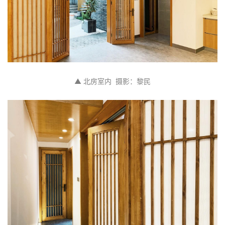
▲ 北房室内  摄影：黎民