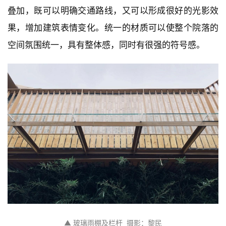
极
叠加，既可以明确交通路线，又可以形成很好的光影效
速
工
果，增加建筑表情变化。统一的材质可以使整个院落的
作
空间氛围统一，具有整体感，同时有很强的符号感。
流
▲ 玻璃雨棚及栏杆  摄影：黎民