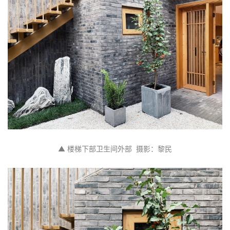
▲ 楼梯下部卫生间外部  摄影：黎民