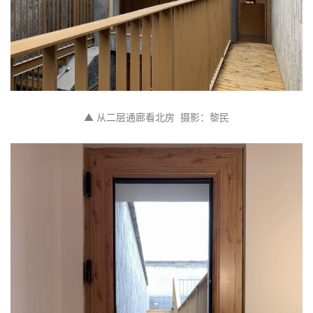
▲ 从二层通廊看北房  摄影：黎民