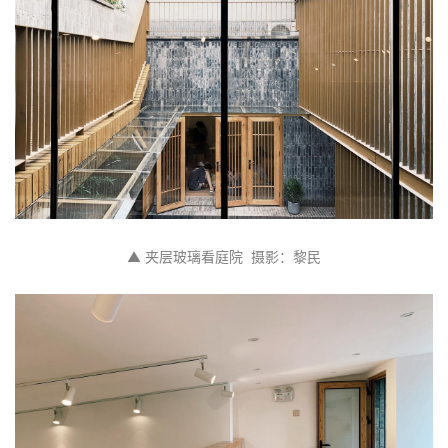
▲ 夹层玻璃看庭院  摄影：黎民