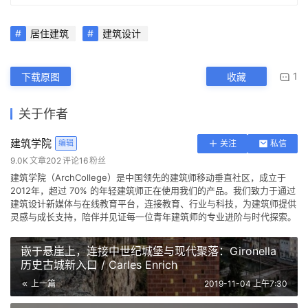
查看作者在建筑学院发布的更多作品：
建筑学院 @ 建筑学院官方
网站
居住建筑
建筑设计
1
下载原图
收藏
关于作者
建筑学院
编辑
关注
私信
9.0K
文章
202
评论
16
粉丝
建筑学院（ArchCollege）是中国领先的建筑师移动垂直社区，成立于
2012年，超过 70% 的年轻建筑师正在使用我们的产品。我们致力于通过
建筑设计新媒体与在线教育平台，连接教育、行业与科技，为建筑师提供
灵感与成长支持，陪伴并见证每一位青年建筑师的专业进阶与时代探索。
嵌于悬崖上，连接中世纪城堡与现代聚落：Gironella
历史古城新入口 / Carles Enrich