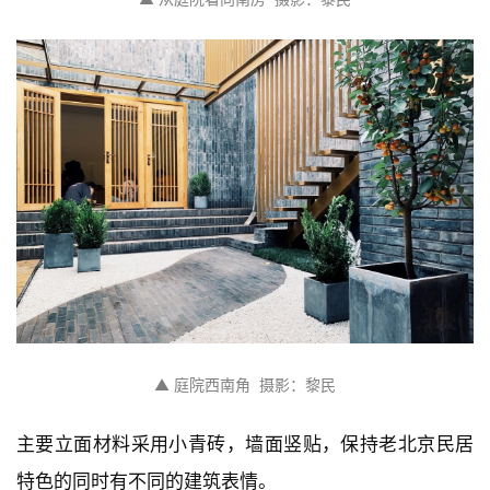
建
筑
设
计
▲ 庭院西南角  摄影：黎民
主要立面材料采用小青砖，墙面竖贴，保持老北京民居
室
特色的同时有不同的建筑表情。
内