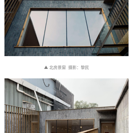
▲ 北房景窗  摄影：黎民