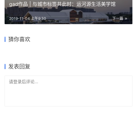
上一篇
2019-11-04 上午7:30
gad作品 | 与城市标签共此时：运河源生活美学馆
2019-11-04 上午9:30
下一篇
曲线金属网格与红色赤土砖的
中国工艺美术馆、中国非物质
碰撞：兄弟咖啡烘焙馆 /
回环曲折的坡道交错纵横于变
济南中央商务区金石中心 / 盖
别有洞天，柔和曲线勾勒的纯
猜你喜欢
文化遗产馆 / gmp 建筑事务所
Red5studio
幻多姿的空间 / Santo Tomas
愚园路“头部”地块即将焕发新
博建筑设计事务所
白雕塑
学院中心
生 / 三益中国
2022-06-06
2022-02-09
2024-08-29
2019-05-31
公共建筑设计
商业建筑设计
2019-01-08
2021-12-06
办公建筑设计
建筑设计
建筑设计
商业建筑设计
发表回复
请登录后评论...
登录
后才能评论