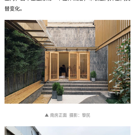
替变化。
▲ 南房正面  摄影：黎民