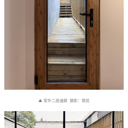
▲ 室外二层通廊  摄影：黎民