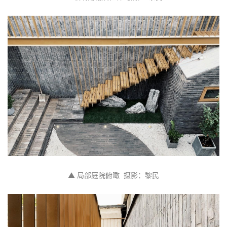
▲ 局部庭院俯瞰  摄影：黎民