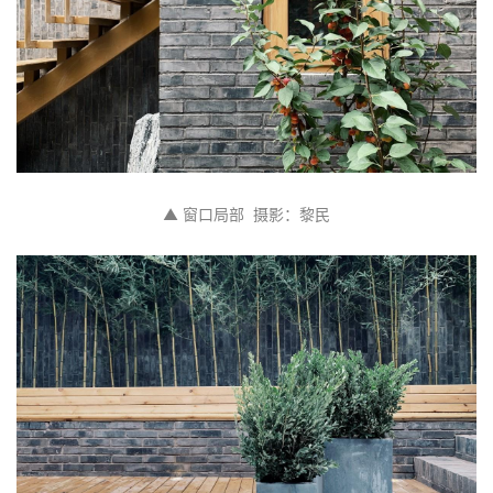
▲ 窗口局部  摄影：黎民