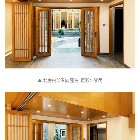
▲ 北房内部看向庭院  摄影：黎民