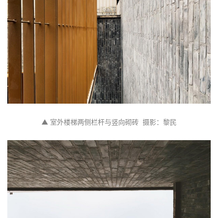
▲ 室外楼梯两侧栏杆与竖向砌砖  摄影：黎民