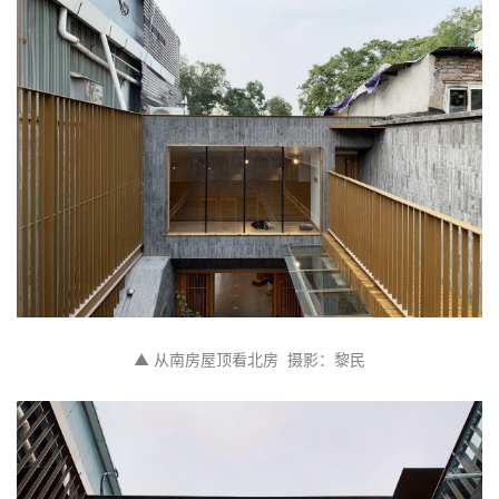
▲ 从南房屋顶看北房  摄影：黎民