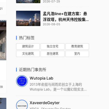
2026-07-29
室
21
孟凡浩line+在建方案：悬
浮双塔，杭州天伟控股集
2026-08-05
团总部
热门标签
建筑设计
独立住宅
教育建筑
文化建筑
居住建筑
室内
近期热门事务所
Wutopia Lab
2013年俞挺与闵而尼创立于上海的
28
Wutopia Lab，是一个以魔幻现实主
义，创造日常奇迹的全球本地化先锋建
筑设计事务所。Wutopia Lab以复杂系
XaveerdeGeyter
统这种新的思维范式为基础，以上海性
和生活性为介入设计的原点，以建筑为
XDGA（Xaveer De Geyter