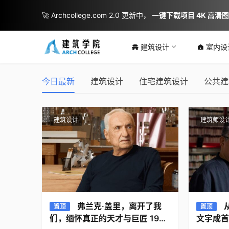
🚀 Archcollege.com 2.0 更新中，
一键下载项目 4K 高清
黄龙岘小树咖啡民宿 / 反几建筑
建筑设计
室内设
2026-07-28
今日最新
建筑设计
住宅建筑设计
公共建
商业与综合建筑
建筑设计
建筑师设
弗兰克·盖里，离开了我
置顶
置顶
们，缅怀真正的天才与巨匠 1929
文宇成首