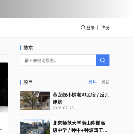
蒲县图
登录
注册
2026-07
搜索
公共建
项目
最热
最新
黄龙岘小树咖啡民宿 / 反几
建筑
2026-07-28
北京师范大学南山附属高
级中学 / 钟中+钟波涛工作