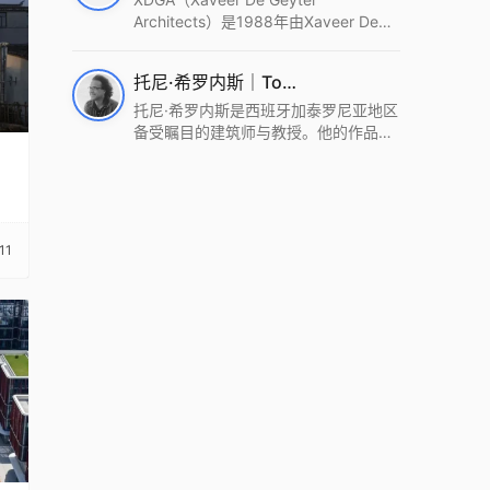
工具，从而推动建筑学和社会学进步。
Architects）是1988年由Xaveer De
Wutopia Lab曾在2022 The Plan
Geyter在布鲁塞尔和巴黎创立的建筑、
Award中获Honourable Mention，在
城市与景观设计事务所。事务所以其激
托尼·希罗内斯｜Toni Gironès
2022 DFA中获Merit,2021 Architizer
进的设计方法、多元的专业团队和国际
A+ Firm Awards中获Special
化的作品著称，曾获密斯·凡·德罗奖、
托尼·希罗内斯是西班牙加泰罗尼亚地区
Mention：Best Young Firm，2020 IF
Bigmat奖等多项重要奖项。XDGA主张
备受瞩目的建筑师与教授。他的作品深
Design Award，入选2017、2019、
建筑不是固定功能或解决问题，而是开
深植根于当地环境，擅长运用本土材料
2021年度《安邸AD》AD100榜单，
启场地的潜在可能，处理不确定性，容
与可持续策略，创造性地处理边界、光
2018年Archdaily评选的a selection of
纳多样且未预见的生活场景。其作品涵
线与中间空间的过渡，以此提升空间的
the world’s best Architects，以及
盖文化、教育、居住、商业等多种类
可居住性。其代表作如塞罗巨石陵墓文
Architectural Record 评选的Design
型，遍布欧洲及全球。
化服务空间、巴达洛纳35住宅等，都体
11
Vanguard，是2018年度唯一入选的中
现了对场地历史的尊重与现代的转译，
国事务所。
展现出一种诗意的、缓慢的建筑叙事。