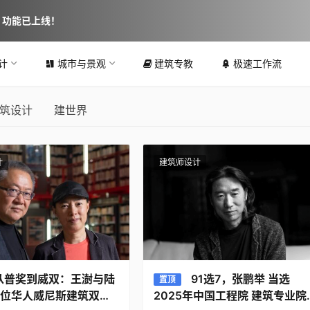
图 功能已上线！
计
城市与景观
建筑专教
极速工作流
筑设计
建世界
计
建筑师设计
从普奖到威双：王澍与陆
91选7，张鹏举 当选
置顶
位华人威尼斯建筑双年
2025年中国工程院 建筑专业院