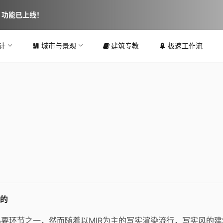
图 功能已上线！
计
城市与景观
建筑专教
极速工作流
。
同的
要环节之一，然而随着以MIR为主的写实渲染流行，写实风的建