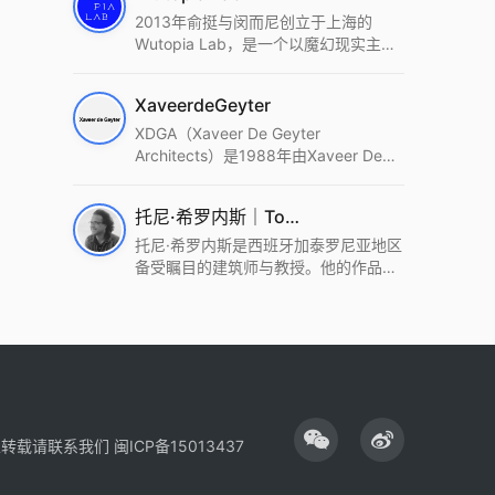
2013年俞挺与闵而尼创立于上海的
Wutopia Lab，是一个以魔幻现实主
义，创造日常奇迹的全球本地化先锋建
筑设计事务所。Wutopia Lab以复杂系
XaveerdeGeyter
统这种新的思维范式为基础，以上海性
和生活性为介入设计的原点，以建筑为
XDGA（Xaveer De Geyter
工具，从而推动建筑学和社会学进步。
Architects）是1988年由Xaveer De
Wutopia Lab曾在2022 The Plan
Geyter在布鲁塞尔和巴黎创立的建筑、
Award中获Honourable Mention，在
城市与景观设计事务所。事务所以其激
托尼·希罗内斯｜Toni Gironès
2022 DFA中获Merit,2021 Architizer
进的设计方法、多元的专业团队和国际
A+ Firm Awards中获Special
化的作品著称，曾获密斯·凡·德罗奖、
托尼·希罗内斯是西班牙加泰罗尼亚地区
Mention：Best Young Firm，2020 IF
Bigmat奖等多项重要奖项。XDGA主张
备受瞩目的建筑师与教授。他的作品深
Design Award，入选2017、2019、
建筑不是固定功能或解决问题，而是开
深植根于当地环境，擅长运用本土材料
2021年度《安邸AD》AD100榜单，
启场地的潜在可能，处理不确定性，容
与可持续策略，创造性地处理边界、光
2018年Archdaily评选的a selection of
纳多样且未预见的生活场景。其作品涵
线与中间空间的过渡，以此提升空间的
the world’s best Architects，以及
盖文化、教育、居住、商业等多种类
可居住性。其代表作如塞罗巨石陵墓文
Architectural Record 评选的Design
型，遍布欧洲及全球。
化服务空间、巴达洛纳35住宅等，都体
Vanguard，是2018年度唯一入选的中
现了对场地历史的尊重与现代的转译，
国事务所。
展现出一种诗意的、缓慢的建筑叙事。
性转载请联系我们
闽ICP备15013437