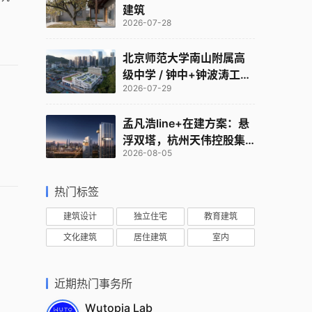
建筑
2026-07-28
北京师范大学南山附属高
级中学 / 钟中+钟波涛工作
2026-07-29
室
孟凡浩line+在建方案：悬
浮双塔，杭州天伟控股集
2026-08-05
团总部
热门标签
建筑设计
独立住宅
教育建筑
文化建筑
居住建筑
室内
近期热门事务所
Wutopia Lab