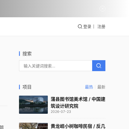
登录
注册
搜索
项目
最热
最新
蒲县图书馆美术馆 / 中国建
筑设计研究院
2026-07-23
黄龙岘小树咖啡民宿 / 反几
筑