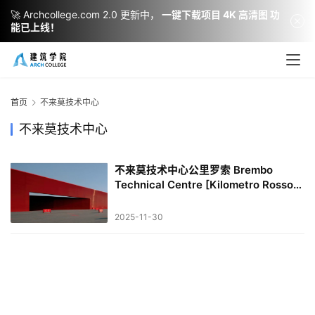
🚀 Archcollege.com 2.0 更新中，
一键下载项目 4K 高清图 功
能已上线！
建
筑
设
首页
不来莫技术中心
计
不来莫技术中心
不来莫技术中心公里罗索 Brembo
室
Technical Centre [Kilometro Rosso] |
内
让·努维尔建筑事务所｜Jean Nouvel
设
2025-11-30
计
城
市