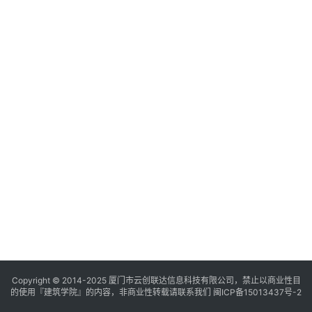
与
登录
注册
景
观
建
筑
专
教
极
速
工
作
流
Copyright © 2014-2025
厦门市云创联达信息科技有限公司，禁止以商业性目
的使用『建筑学院』的内容，非商业性转载请联系我们
闽ICP备15013437号-2