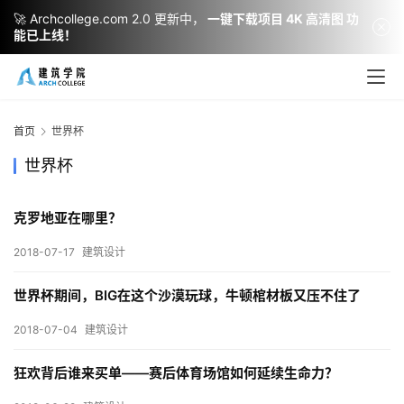
🚀 Archcollege.com 2.0 更新中，
一键下载项目 4K 高清图 功
能已上线！
建
筑
首页
世界杯
设
计
世界杯
克罗地亚在哪里？
室
2018-07-17
建筑设计
内
设
世界杯期间，BIG在这个沙漠玩球，牛顿棺材板又压不住了
计
2018-07-04
建筑设计
城
狂欢背后谁来买单——赛后体育场馆如何延续生命力？
市