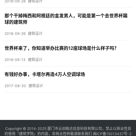
2018-06-28
建筑设计
与
登录
注册
景
那个干掉梅西和阿根廷的金发男人，可能是第一个去世界杯踢
观
球的建筑师
2018-06-26
建筑设计
建
世界杯来了，你知道举办比赛的12座球场是什么样子吗？
筑
专
2018-06-13
建筑设计
教
有钱好办事，卡塔尔再造4万人空调球场
2017-08-30
建筑设计
极
速
工
作
流
Copyright © 2014-2025
厦门市云创联达信息科技有限公司，禁止以商业性目
的使用『建筑学院』的内容，非商业性转载请联系我们
闽ICP备15013437号-2