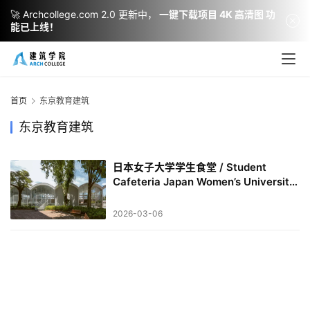
🚀 Archcollege.com 2.0 更新中，
一键下载项目 4K 高清图 功
能已上线！
建
筑
设
首页
东京教育建筑
计
东京教育建筑
日本女子大学学生食堂 / Student
室
Cafeteria Japan Women’s University
内
| SANAA
设
2026-03-06
计
城
市