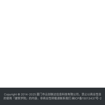
与
登录
注册
景
观
建
筑
专
教
极
速
工
作
流
Copyright © 2014-2025
厦门市云创联达信息科技有限公司，禁止以商业性目
的使用『建筑学院』的内容，非商业性转载请联系我们
闽ICP备15013437号-2