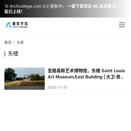
🚀 Archcollege.com 2.0 更新中，
一键下载项目 4K 高清图 功
能已上线！
建
筑
设
首页
东楼
计
东楼
圣路易斯艺术博物馆，东楼 Saint Louis
室
Art Museum,East Building | 大卫·奇珀
内
菲尔德建筑事务所｜David
设
2025-11-25
计
城
市