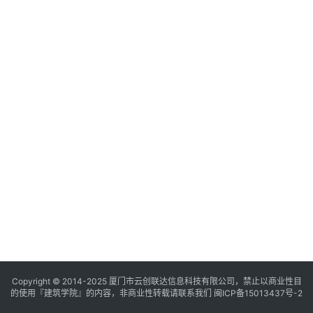
与
登录
注册
景
观
建
筑
专
教
极
速
工
作
流
Copyright © 2014-2025
厦门市云创联达信息科技有限公司，禁止以商业性目
的使用『建筑学院』的内容，非商业性转载请联系我们
闽ICP备15013437号-2