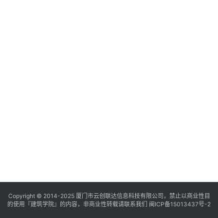
与
登录
注册
景
观
建
筑
专
教
极
速
工
作
流
Copyright © 2014-2025
厦门市云创联达信息科技有限公司，禁止以商业性目
的使用『建筑学院』的内容，非商业性转载请联系我们
闽ICP备15013437号-2