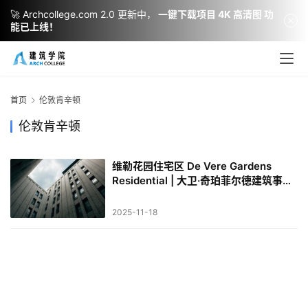
🚀 Archcollege.com 2.0 更新中，
一键下载项目 4K 高清图 功
能已上线！
建
筑
设
首页
伦敦肯辛顿
计
伦敦肯辛顿
维勒花园住宅区 De Vere Gardens
室
Residential | 大卫·奇珀菲尔德建筑事务
内
所｜David Chipperfield
设
2025-11-18
计
城
市