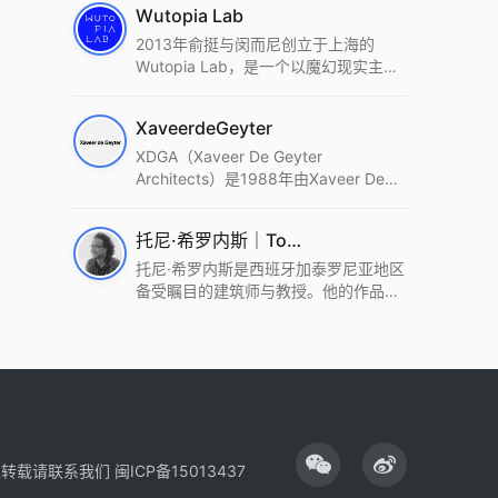
Wutopia Lab
2013年俞挺与闵而尼创立于上海的
Wutopia Lab，是一个以魔幻现实主
义，创造日常奇迹的全球本地化先锋建
筑设计事务所。Wutopia Lab以复杂系
XaveerdeGeyter
统这种新的思维范式为基础，以上海性
和生活性为介入设计的原点，以建筑为
XDGA（Xaveer De Geyter
工具，从而推动建筑学和社会学进步。
Architects）是1988年由Xaveer De
Wutopia Lab曾在2022 The Plan
Geyter在布鲁塞尔和巴黎创立的建筑、
Award中获Honourable Mention，在
城市与景观设计事务所。事务所以其激
托尼·希罗内斯｜Toni Gironès
2022 DFA中获Merit,2021 Architizer
进的设计方法、多元的专业团队和国际
A+ Firm Awards中获Special
化的作品著称，曾获密斯·凡·德罗奖、
托尼·希罗内斯是西班牙加泰罗尼亚地区
Mention：Best Young Firm，2020 IF
Bigmat奖等多项重要奖项。XDGA主张
备受瞩目的建筑师与教授。他的作品深
Design Award，入选2017、2019、
建筑不是固定功能或解决问题，而是开
深植根于当地环境，擅长运用本土材料
2021年度《安邸AD》AD100榜单，
启场地的潜在可能，处理不确定性，容
与可持续策略，创造性地处理边界、光
2018年Archdaily评选的a selection of
纳多样且未预见的生活场景。其作品涵
线与中间空间的过渡，以此提升空间的
the world’s best Architects，以及
盖文化、教育、居住、商业等多种类
可居住性。其代表作如塞罗巨石陵墓文
Architectural Record 评选的Design
型，遍布欧洲及全球。
化服务空间、巴达洛纳35住宅等，都体
Vanguard，是2018年度唯一入选的中
现了对场地历史的尊重与现代的转译，
国事务所。
展现出一种诗意的、缓慢的建筑叙事。
性转载请联系我们
闽ICP备15013437