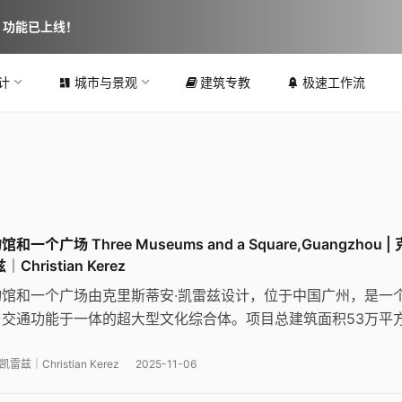
图 功能已上线！
计
城市与景观
建筑专教
极速工作流
一个广场 Three Museums and a Square,Guangzhou |
hristian Kerez
馆和一个广场由克里斯蒂安·凯雷兹设计，位于中国广州，是一
交通功能于一体的超大型文化综合体。项目总建筑面积53万平
博物馆、科学博物馆、广州博物馆及公共广场。设计以”文化绿洲
三个雕塑般的博物馆融入稻田景观花园，形成独特的岭南建筑风
兹｜Christian Kerez
2025-11-06