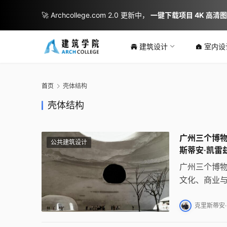
🚀 Archcollege.com 2.0 更新中，
一键下载项目 4K 高清
建筑设计
室内设
首页
壳体结构
壳体结构
广州三个博物馆和
公共建筑设计
斯蒂安·凯雷兹｜C
广州三个博物
文化、商业与
米，包含艺术
为理念，将
克里斯蒂安·凯雷