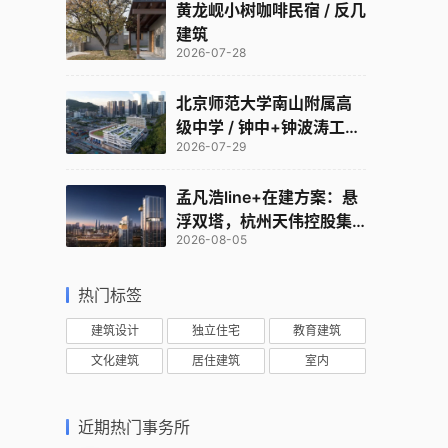
黄龙岘小树咖啡民宿 / 反几
建筑
2026-07-28
北京师范大学南山附属高
级中学 / 钟中+钟波涛工作
2026-07-29
室
孟凡浩line+在建方案：悬
浮双塔，杭州天伟控股集
2026-08-05
团总部
热门标签
建筑设计
独立住宅
教育建筑
文化建筑
居住建筑
室内
近期热门事务所