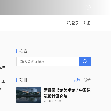
登录
注册
搜索
 克里
项目
最热
最新
个集
方
蒲县图书馆美术馆 / 中国建
”
筑设计研究院
格。
2026-07-23