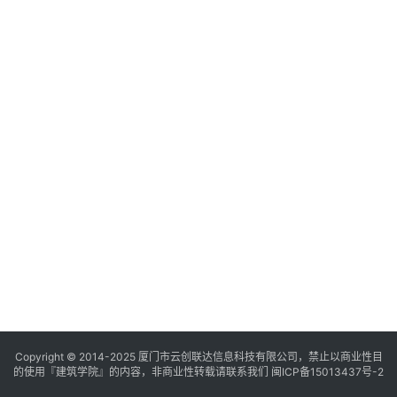
与
登录
注册
景
观
建
筑
专
教
极
速
工
作
流
Copyright © 2014-2025
厦门市云创联达信息科技有限公司，禁止以商业性目
的使用『建筑学院』的内容，非商业性转载请联系我们
闽ICP备15013437号-2