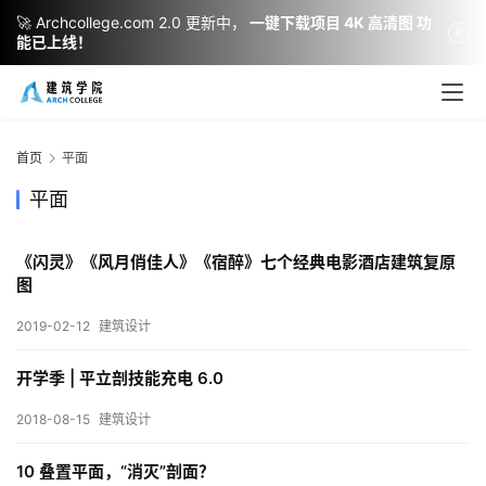
🚀 Archcollege.com 2.0 更新中，
一键下载项目 4K 高清图 功
能已上线！
建
筑
首页
平面
设
计
平面
《闪灵》《风月俏佳人》《宿醉》七个经典电影酒店建筑复原
室
图
内
2019-02-12
建筑设计
设
计
开学季 | 平立剖技能充电 6.0
2018-08-15
建筑设计
城
市
10 叠置平面，“消灭”剖面？