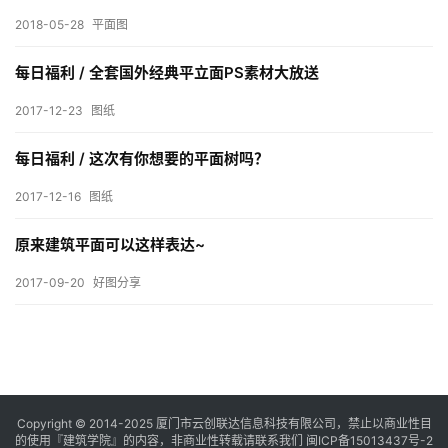
与
2018-05-28
平面图
登录
注册
景
观
每日福利 / 全套国外经典平立面PS素材大放送
2017-12-23
图纸
建
每日福利 / 这次有你想要的平面树吗？
筑
专
2017-12-16
图纸
教
原来建筑平面可以这样表达~
2017-09-20
好图分享
极
速
工
作
流
Copyright © 2014-2025
厦门市云创联达信息科技有限公司，禁止以商业性目
的使用『建筑学院』的内容，非商业性转载请联系我们
闽ICP备15013437号-2