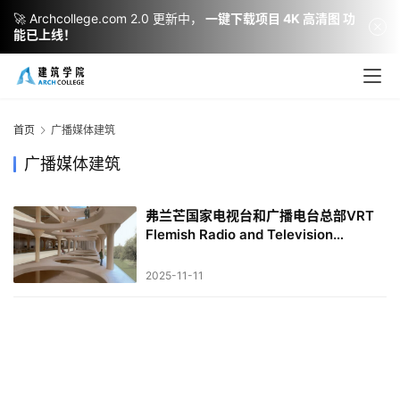
🚀 Archcollege.com 2.0 更新中，
一键下载项目 4K 高清图 功
能已上线！
建
筑
设
首页
广播媒体建筑
计
广播媒体建筑
弗兰芒国家电视台和广播电台总部VRT
室
Flemish Radio and Television
内
Headquarters [VRT] | 克里斯蒂安·凯雷
设
兹｜Christian Kerez
2025-11-11
计
城
市