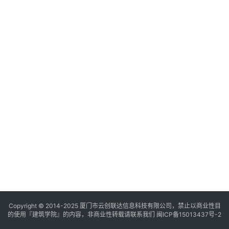
与
登录
注册
景
观
建
筑
专
教
极
速
工
作
流
Copyright © 2014-2025
厦门市云创联达信息科技有限公司，禁止以商业性目
的使用『建筑学院』的内容，非商业性转载请联系我们
闽ICP备15013437号-2