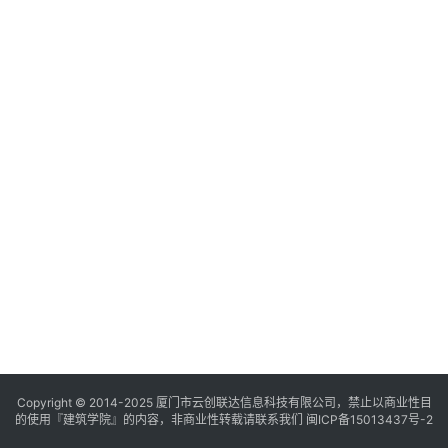
与
登录
注册
景
观
建
筑
专
教
极
速
工
作
流
Copyright © 2014-2025
厦门市云创联达信息科技有限公司，禁止以商业性目
的使用『建筑学院』的内容，非商业性转载请联系我们
闽ICP备15013437号-2