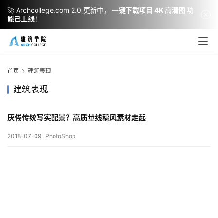
🚀 Archcollege.com 2.0 更新中，
一键下载项目 4K 高清图 功
能已上线！
建
筑
设
首页
建筑表现
计
建筑表现
厌倦传统写实配景？高质量线稿风素材走起
室
内
2018-07-09
PhotoShop
设
计
城
市