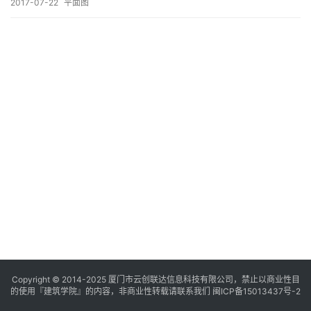
与
2017-07-22
平面图
登录
注册
景
观
建
筑
专
教
极
速
工
作
流
Copyright © 2014-2025
厦门市云创联达信息科技有限公司，禁止以商业性目
的使用『建筑学院』的内容，非商业性转载请联系我们
闽ICP备15013437号-2