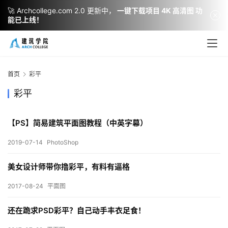
🚀 Archcollege.com 2.0 更新中，
一键下载项目 4K 高清图 功
能已上线！
建
筑
设
首页
彩平
计
彩平
【PS】简易建筑平面图教程（中英字幕）
室
内
2019-07-14
PhotoShop
设
计
美女设计师带你撸彩平，有料有逼格
2017-08-24
平面图
城
还在跪求PSD彩平？自己动手丰衣足食！
市