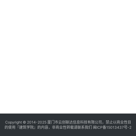
与
登录
注册
景
观
建
筑
专
教
极
速
工
作
流
Copyright © 2014-2025
厦门市云创联达信息科技有限公司，禁止以商业性目
的使用『建筑学院』的内容，非商业性转载请联系我们
闽ICP备15013437号-2