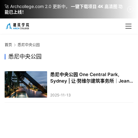
🚀 Archcollege.com 2.0 更新中，
一键下载项目 4K 高清图 功
能已上线！
建
筑
设
首页
悉尼中央公园
计
悉尼中央公园
悉尼中央公园 One Central Park,
室
Sydney | 让·努维尔建筑事务所｜Jean
内
Nouvel
设
2025-11-13
计
城
市