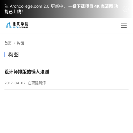
🚀 Archcollege.com 2.0 更新中，
一键下载项目 4K 高清图 功
能已上线！
建
筑
设
首页
构图
计
构图
设计师排版的懒人法则
室
内
2017-04-07
在职建筑师
设
计
城
市