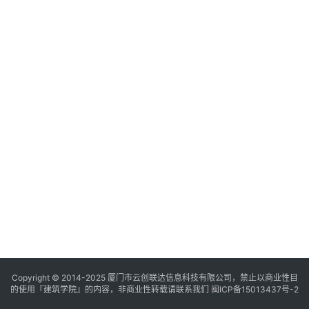
与
登录
注册
景
观
建
筑
专
教
极
速
工
作
流
Copyright © 2014-2025
厦门市云创联达信息科技有限公司，禁止以商业性目
的使用『建筑学院』的内容，非商业性转载请联系我们
闽ICP备15013437号-2