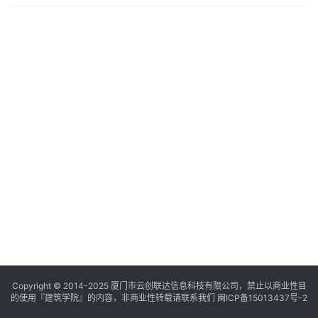
与
景
观
建
筑
专
教
极
速
工
作
流
Copyright © 2014-2025
厦门市云创联达信息科技有限公司，禁止以商业性目
的使用『建筑学院』的内容，非商业性转载请联系我们
闽ICP备15013437号-2