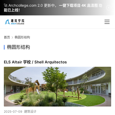
🚀 Archcollege.com 2.0 更新中，
一键下载项目 4K 高清图 功
能已上线！
建
筑
设
首页
椭圆形结构
计
椭圆形结构
ELS Altair 学校 / Shell Arquitectos
室
内
设
计
城
市
2025-07-09
建筑设计