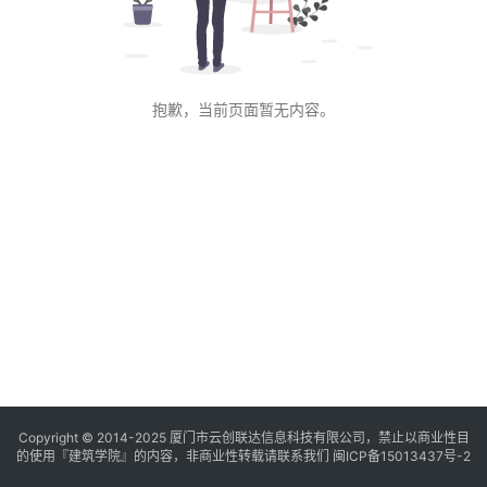
与
景
观
抱歉，当前页面暂无内容。
建
筑
专
教
极
速
工
作
流
Copyright © 2014-2025
厦门市云创联达信息科技有限公司，禁止以商业性目
的使用『建筑学院』的内容，非商业性转载请联系我们
闽ICP备15013437号-2