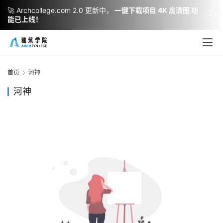
🚀 Archcollege.com 2.0 更新中，
一键下载项目 4K 高清图 功
能已上线！
建
筑
设
首页
河神
计
河神
室
内
设
计
城
市