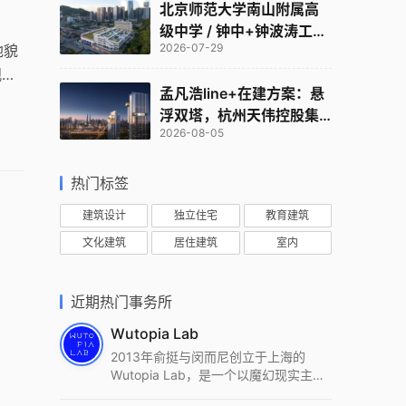
北京师范大学南山附属高
级中学 / 钟中+钟波涛工作
2026-07-29
地貌
室
观，
孟凡浩line+在建方案：悬
验。
浮双塔，杭州天伟控股集
2026-08-05
团总部
热门标签
建筑设计
独立住宅
教育建筑
文化建筑
居住建筑
室内
近期热门事务所
Wutopia Lab
2013年俞挺与闵而尼创立于上海的
Wutopia Lab，是一个以魔幻现实主
义，创造日常奇迹的全球本地化先锋建