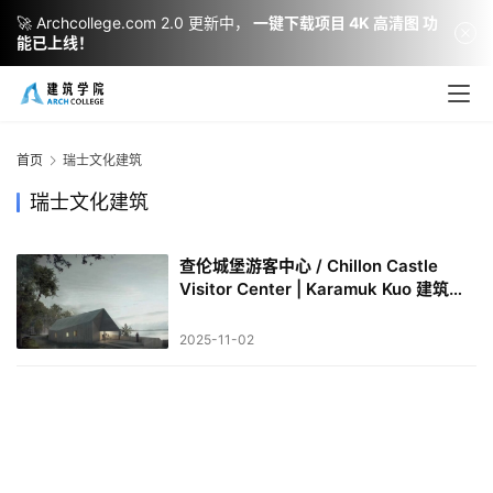
🚀 Archcollege.com 2.0 更新中，
一键下载项目 4K 高清图 功
能已上线！
建
筑
设
首页
瑞士文化建筑
计
瑞士文化建筑
查伦城堡游客中心 / Chillon Castle
室
Visitor Center | Karamuk Kuo 建筑事
内
务所
设
2025-11-02
计
城
市