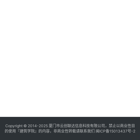
与
登录
注册
景
观
建
筑
专
教
极
速
工
作
流
Copyright © 2014-2025
厦门市云创联达信息科技有限公司，禁止以商业性目
的使用『建筑学院』的内容，非商业性转载请联系我们
闽ICP备15013437号-2