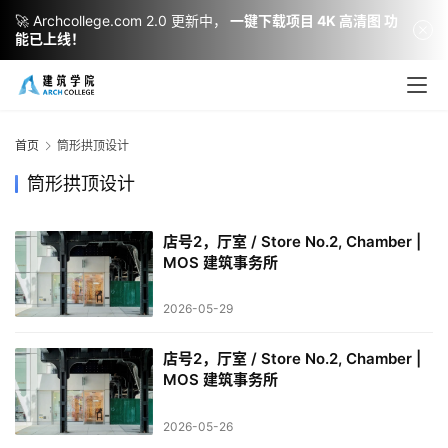
🚀 Archcollege.com 2.0 更新中，
一键下载项目 4K 高清图 功
能已上线！
建
筑
设
首页
筒形拱顶设计
计
筒形拱顶设计
店号2，厅室 / Store No.2, Chamber |
室
MOS 建筑事务所
内
设
2026-05-29
计
店号2，厅室 / Store No.2, Chamber |
MOS 建筑事务所
城
市
2026-05-26