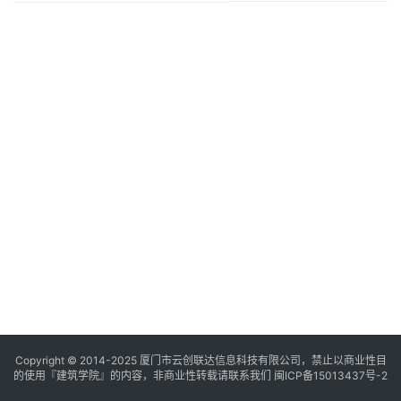
与
登录
注册
景
观
建
筑
专
教
极
速
工
作
流
Copyright © 2014-2025
厦门市云创联达信息科技有限公司，禁止以商业性目
的使用『建筑学院』的内容，非商业性转载请联系我们
闽ICP备15013437号-2