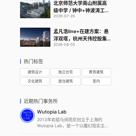
北京师范大学南山附属高
级中学 / 钟中+钟波涛工作
2026-07-29
室
孟凡浩line+在建方案：悬
浮双塔，杭州天伟控股集
2026-08-05
团总部
热门标签
建筑设计
独立住宅
教育建筑
文化建筑
居住建筑
室内
近期热门事务所
Wutopia Lab
2013年俞挺与闵而尼创立于上海的
Wutopia Lab，是一个以魔幻现实主
义，创造日常奇迹的全球本地化先锋建