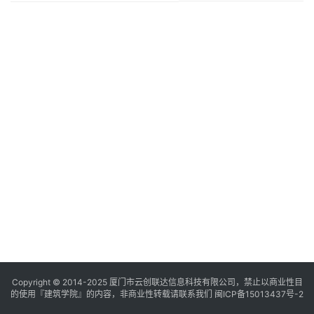
与
登录
注册
景
观
建
筑
专
教
极
速
工
作
流
Copyright © 2014-2025
厦门市云创联达信息科技有限公司，禁止以商业性目
的使用『建筑学院』的内容，非商业性转载请联系我们
闽ICP备15013437号-2