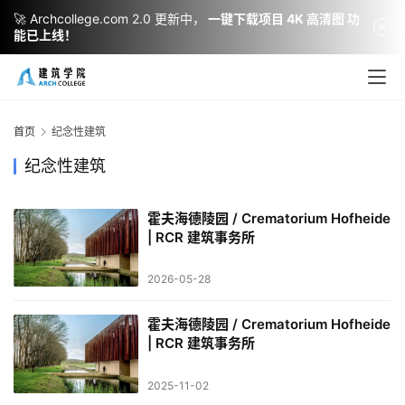
🚀 Archcollege.com 2.0 更新中，
一键下载项目 4K 高清图 功
能已上线！
建
筑
设
首页
纪念性建筑
计
纪念性建筑
霍夫海德陵园 / Crematorium Hofheide
室
| RCR 建筑事务所
内
设
2026-05-28
计
霍夫海德陵园 / Crematorium Hofheide
| RCR 建筑事务所
城
市
2025-11-02