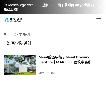
🚀 Archcollege.com 2.0 更新中，
一键下载项目 4K 高清图 功
能已上线！
建
筑
设
首页
绘画学院设计
计
绘画学院设计
Menil绘画学院 / Menil Drawing
室
Institute | MARKLEE 建筑事务所
内
设
2025-11-02
计
城
市