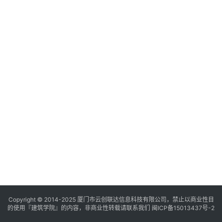
与
登录
注册
景
观
建
筑
专
教
极
速
工
作
流
Copyright © 2014-2025
厦门市云创联达信息科技有限公司，禁止以商业性目
的使用『建筑学院』的内容，非商业性转载请联系我们
闽ICP备15013437号-2