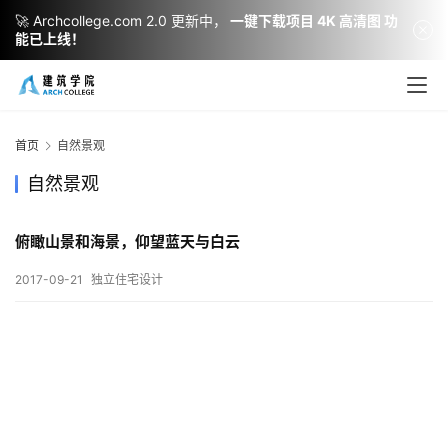
🚀 Archcollege.com 2.0 更新中，
一键下载项目 4K 高清图 功
能已上线！
建
筑
设
首页
自然景观
计
自然景观
俯瞰山景和海景，仰望蓝天与白云
室
内
2017-09-21
独立住宅设计
设
计
城
市