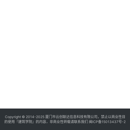
与
登录
注册
景
观
建
筑
专
教
极
速
工
作
流
Copyright © 2014-2025
厦门市云创联达信息科技有限公司，禁止以商业性目
的使用『建筑学院』的内容，非商业性转载请联系我们
闽ICP备15013437号-2