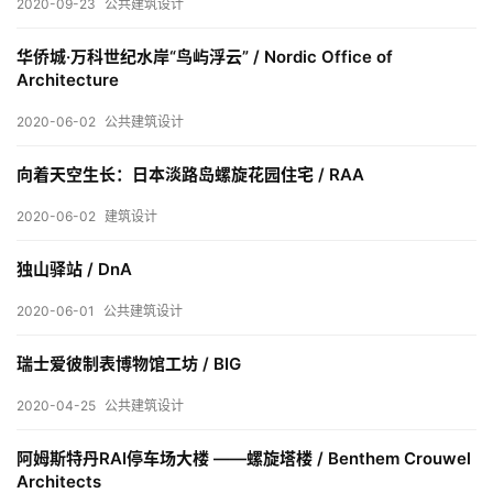
2020-09-23
公共建筑设计
华侨城·万科世纪水岸“鸟屿浮云” / Nordic Office of
城
Architecture
市
与
2020-06-02
公共建筑设计
登录
注册
景
观
向着天空生长：日本淡路岛螺旋花园住宅 / RAA
2020-06-02
建筑设计
建
独山驿站 / DnA
筑
专
2020-06-01
公共建筑设计
教
瑞士爱彼制表博物馆工坊 / BIG
2020-04-25
公共建筑设计
极
速
阿姆斯特丹RAI停车场大楼 ——螺旋塔楼 / Benthem Crouwel
工
Architects