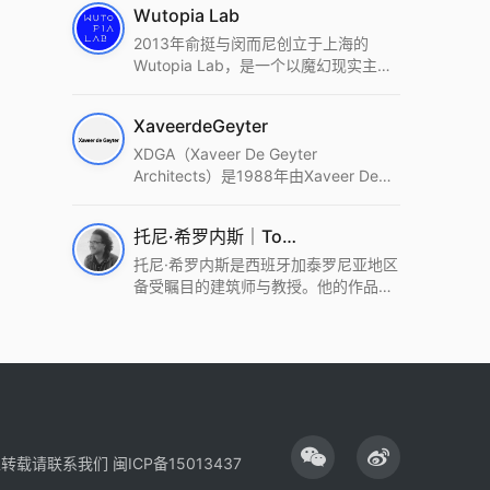
Wutopia Lab
2013年俞挺与闵而尼创立于上海的
Wutopia Lab，是一个以魔幻现实主
义，创造日常奇迹的全球本地化先锋建
筑设计事务所。Wutopia Lab以复杂系
XaveerdeGeyter
统这种新的思维范式为基础，以上海性
和生活性为介入设计的原点，以建筑为
XDGA（Xaveer De Geyter
工具，从而推动建筑学和社会学进步。
Architects）是1988年由Xaveer De
Wutopia Lab曾在2022 The Plan
Geyter在布鲁塞尔和巴黎创立的建筑、
Award中获Honourable Mention，在
城市与景观设计事务所。事务所以其激
托尼·希罗内斯｜Toni Gironès
2022 DFA中获Merit,2021 Architizer
进的设计方法、多元的专业团队和国际
A+ Firm Awards中获Special
化的作品著称，曾获密斯·凡·德罗奖、
托尼·希罗内斯是西班牙加泰罗尼亚地区
Mention：Best Young Firm，2020 IF
Bigmat奖等多项重要奖项。XDGA主张
备受瞩目的建筑师与教授。他的作品深
Design Award，入选2017、2019、
建筑不是固定功能或解决问题，而是开
深植根于当地环境，擅长运用本土材料
2021年度《安邸AD》AD100榜单，
启场地的潜在可能，处理不确定性，容
与可持续策略，创造性地处理边界、光
2018年Archdaily评选的a selection of
纳多样且未预见的生活场景。其作品涵
线与中间空间的过渡，以此提升空间的
the world’s best Architects，以及
盖文化、教育、居住、商业等多种类
可居住性。其代表作如塞罗巨石陵墓文
Architectural Record 评选的Design
型，遍布欧洲及全球。
化服务空间、巴达洛纳35住宅等，都体
Vanguard，是2018年度唯一入选的中
现了对场地历史的尊重与现代的转译，
国事务所。
展现出一种诗意的、缓慢的建筑叙事。
性转载请联系我们
闽ICP备15013437