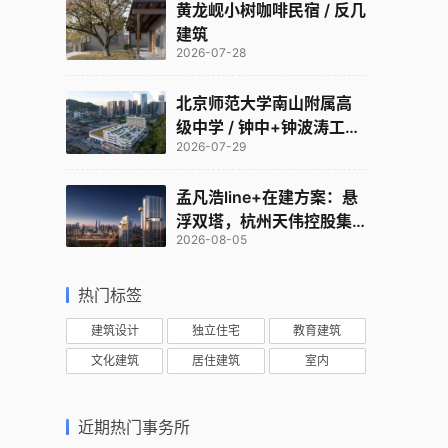
黄龙岘小树咖啡民宿 / 反几
建筑
2026-07-28
北京师范大学南山附属高
级中学 / 钟中+钟波涛工作
2026-07-29
室
孟凡浩line+在建方案：悬
浮双塔，杭州天伟控股集
2026-08-05
团总部
热门标签
建筑设计
独立住宅
教育建筑
文化建筑
居住建筑
室内
近期热门事务所