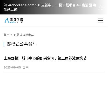
🚀 Archcollege.com 2.0 更新中，
一键下载项目 4K 高清图 功
能已上线！
建
筑
设
首页
野餐式公共参与
计
野餐式公共参与
上海野餐：城市中心的即兴空间 / 第二届外滩建筑节
室
内
2025-09-05
艺术
设
计
城
市