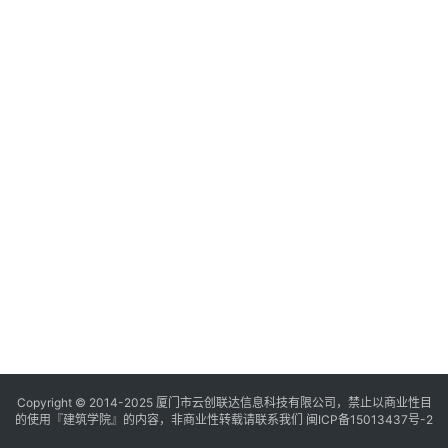
与
登录
注册
景
观
建
筑
专
教
极
速
工
作
流
Copyright © 2014-2025
厦门市云创联达信息科技有限公司，禁止以商业性目
的使用『建筑学院』的内容，非商业性转载请联系我们
闽ICP备15013437号-2