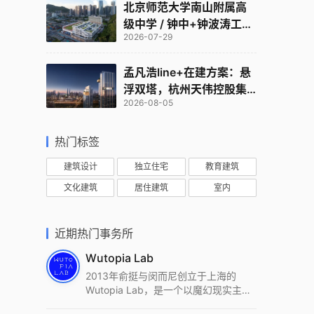
北京师范大学南山附属高
级中学 / 钟中+钟波涛工作
2026-07-29
室
孟凡浩line+在建方案：悬
浮双塔，杭州天伟控股集
2026-08-05
团总部
热门标签
建筑设计
独立住宅
教育建筑
文化建筑
居住建筑
室内
近期热门事务所
Wutopia Lab
2013年俞挺与闵而尼创立于上海的
Wutopia Lab，是一个以魔幻现实主
义，创造日常奇迹的全球本地化先锋建