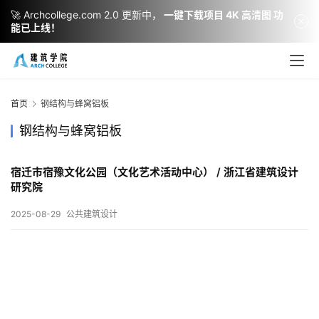
🚀 Archcollege.com 2.0 更新中，
一键下载项目 4K 高清图 功
能已上线！
建
筑
设
首页
钢结构与蜂窝铝板
计
钢结构与蜂窝铝板
宿迁市宿豫文化公园（文化艺术活动中心） / 浙江省建筑设计
室
研究院
内
设
2025-08-29
公共建筑设计
计
城
市