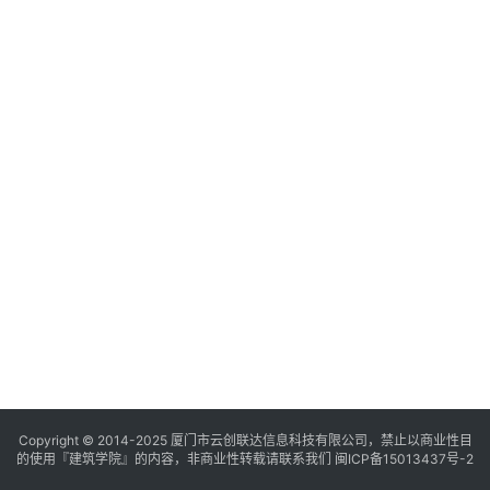
与
登录
注册
景
观
建
筑
专
教
极
速
工
作
流
Copyright © 2014-2025
厦门市云创联达信息科技有限公司，禁止以商业性目
的使用『建筑学院』的内容，非商业性转载请联系我们
闽ICP备15013437号-2