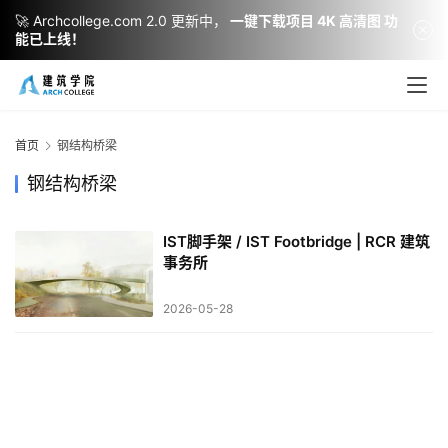
🚀 Archcollege.com 2.0 更新中，
一键下载项目 4K 高清图 功
能已上线！
建
筑
设
首页
钢结构桥梁
计
钢结构桥梁
IST脚手架 / IST Footbridge | RCR 建筑
室
事务所
内
设
2026-05-28
计
城
市