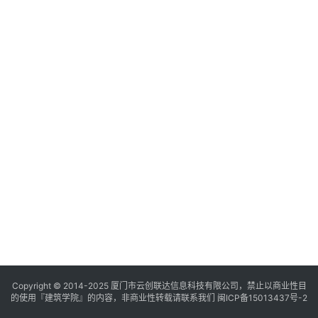
与
登录
注册
景
观
建
筑
专
教
极
速
工
作
流
Copyright © 2014-2025
厦门市云创联达信息科技有限公司，禁止以商业性目
的使用『建筑学院』的内容，非商业性转载请联系我们
闽ICP备15013437号-2