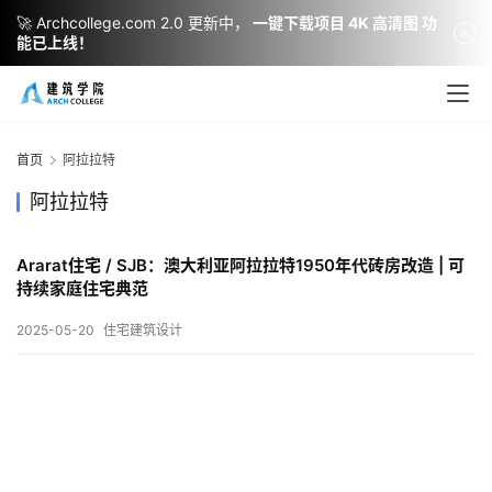
🚀 Archcollege.com 2.0 更新中，
一键下载项目 4K 高清图 功
能已上线！
建
筑
设
首页
阿拉拉特
计
阿拉拉特
Ararat住宅 / SJB：澳大利亚阿拉拉特1950年代砖房改造 | 可
室
持续家庭住宅典范
内
设
2025-05-20
住宅建筑设计
计
城
市