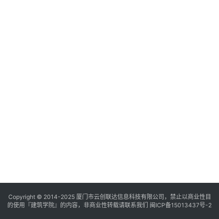
与
登录
注册
景
观
建
筑
专
教
极
速
工
作
流
Copyright © 2014-2025
厦门市云创联达信息科技有限公司，禁止以商业性目
的使用『建筑学院』的内容，非商业性转载请联系我们
闽ICP备15013437号-2