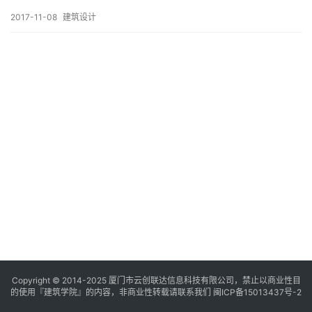
与
登录
注册
景
2017-11-08
建筑设计
观
建
筑
专
教
极
速
工
作
流
Copyright © 2014-2025
厦门市云创联达信息科技有限公司，禁止以商业性目
的使用『建筑学院』的内容，非商业性转载请联系我们
闽ICP备15013437号-2