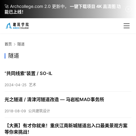
🚀 Archcollege.com 2.0 更新中，
一键下载项目 4K 高清图 功
能已上线！
建
筑
设
首页
隧道
计
隧道
“共同线索”装置 / SO-IL
室
内
2024-04-25
艺术
设
计
光之隧道 / 清津河隧道改造 — 马岩松MAD事务所
2018-08-09
公共建筑设计
城
【大赛】有才你就来！重庆江南新城隧道出入口最美景观方案
市
等你来挑战！