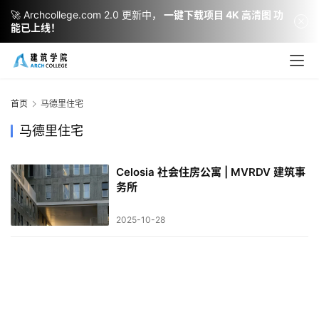
🚀 Archcollege.com 2.0 更新中，
一键下载项目 4K 高清图 功
能已上线！
建
筑
设
首页
马德里住宅
计
马德里住宅
Celosia 社会住房公寓 | MVRDV 建筑事
室
务所
内
设
2025-10-28
计
城
市