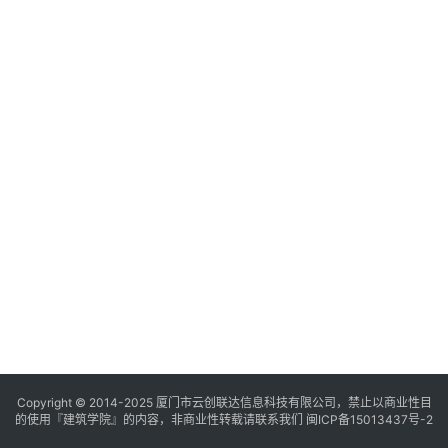
与
登录
注册
景
观
建
筑
专
教
极
速
工
作
流
Copyright © 2014-2025
厦门市云创联达信息科技有限公司，禁止以商业性目
的使用『建筑学院』的内容，非商业性转载请联系我们
闽ICP备15013437号-2