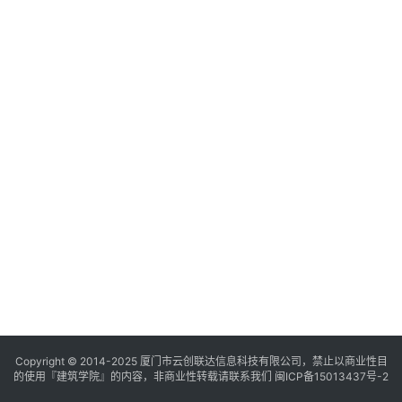
与
登录
注册
景
观
建
筑
专
教
极
速
工
作
流
Copyright © 2014-2025
厦门市云创联达信息科技有限公司，禁止以商业性目
的使用『建筑学院』的内容，非商业性转载请联系我们
闽ICP备15013437号-2