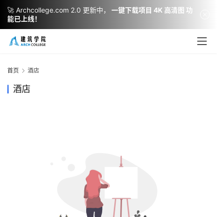
🚀 Archcollege.com 2.0 更新中，
一键下载项目 4K 高清图 功
能已上线！
建
筑
设
首页
酒店
计
酒店
室
内
设
计
城
市