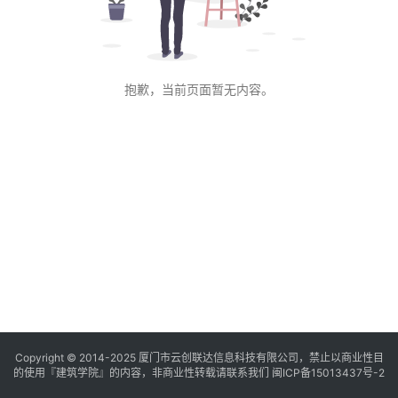
与
登录
注册
景
观
抱歉，当前页面暂无内容。
建
筑
专
教
极
速
工
作
流
Copyright © 2014-2025
厦门市云创联达信息科技有限公司，禁止以商业性目
的使用『建筑学院』的内容，非商业性转载请联系我们
闽ICP备15013437号-2