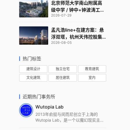
北京师范大学南山附属高
级中学 / 钟中+钟波涛工作
2026-07-29
室
孟凡浩line+在建方案：悬
浮双塔，杭州天伟控股集
2026-08-05
团总部
热门标签
建筑设计
独立住宅
教育建筑
文化建筑
居住建筑
室内
近期热门事务所
Wutopia Lab
2013年俞挺与闵而尼创立于上海的
Wutopia Lab，是一个以魔幻现实主
义，创造日常奇迹的全球本地化先锋建