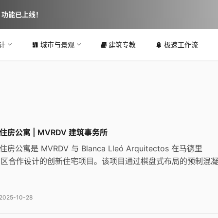
图 功能已上线！
计
城市与景观
建筑专教
极速工作流
社会住房公寓 | MVRDV 建筑事务所
会住房公寓是 MVRDV 与 Blanca Lleó Arquitectos 在马德里
narro 区合作设计的创新住宅项目。该项目通过棋盘式布局的预制混
了通透的视线与通风系统，打破了传统封闭街区的压抑感，为社
享的花园空间。
2025-10-28