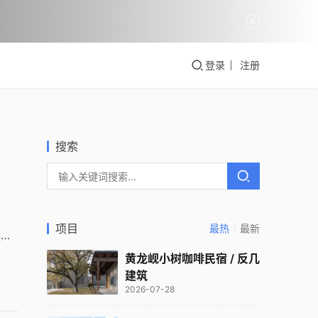
登录
注册
搜索
项目
最热
最新
凝土
区提
黄龙岘小树咖啡民宿 / 反几
建筑
2026-07-28