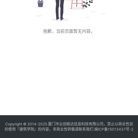
与
登录
注册
景
观
抱歉，当前页面暂无内容。
建
筑
专
教
极
速
工
作
流
Copyright © 2014-2025
厦门市云创联达信息科技有限公司，禁止以商业性目
的使用『建筑学院』的内容，非商业性转载请联系我们
闽ICP备15013437号-2