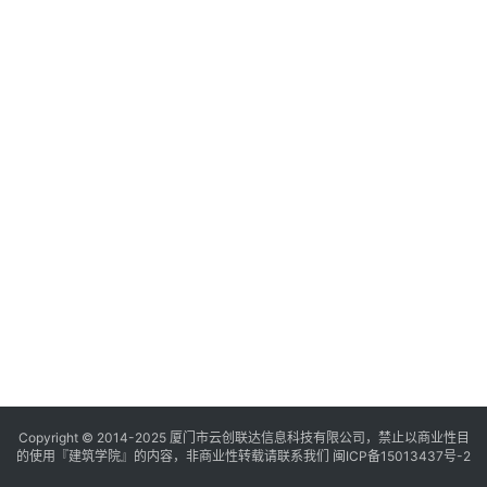
与
登录
注册
景
观
建
筑
专
教
极
速
工
作
流
Copyright © 2014-2025
厦门市云创联达信息科技有限公司，禁止以商业性目
的使用『建筑学院』的内容，非商业性转载请联系我们
闽ICP备15013437号-2