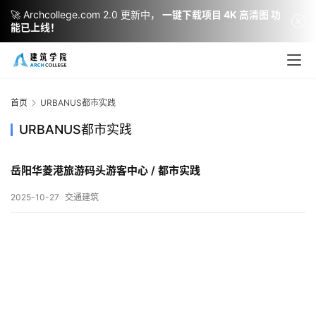
🚀 Archcollege.com 2.0 更新中，
一键下载项目 4K 高清图 功
能已上线！
建
筑
设
首页
URBANUS都市实践
计
URBANUS都市实践
岳阳华菱港旅游码头游客中心 / 都市实践
室
内
2025-10-27
交通建筑
设
计
城
市