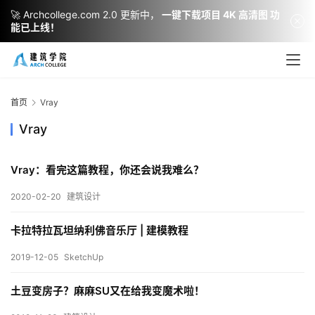
🚀 Archcollege.com 2.0 更新中，
一键下载项目 4K 高清图 功
能已上线！
首页
Vray
Vray
Vray：看完这篇教程，你还会说我难么？
2020-02-20
建筑设计
建
筑
卡拉特拉瓦坦纳利佛音乐厅 | 建模教程
设
计
2019-12-05
SketchUp
土豆变房子？麻麻SU又在给我变魔术啦！
室