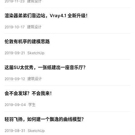
2019-11-23
建筑设计
内
设
渲染器弟弟们靠边站，Vray4.1 全新升级！
计
2019-10-17
建筑设计
城
伦敦有机亭的建模思路
市
2019-09-21
SketchUp
与
登录
注册
景
这届SU太优秀，一张纸建出一座音乐厅？
观
2019-09-12
建筑设计
会不会发球？不会我来！
建
筑
2019-09-04
学生
专
教
轻羽飞扬，如何建一个飘逸的曲线模型？
2019-08-31
SketchUp