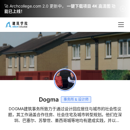
🚀 Archcollege.com 2.0 更新中，
一键下载项目 4K 高清图 功
能已上线！
建
筑
设
计
室
内
Dogma
设
事务所 & 设计师
计
DOGMA建筑事务所致力于通过设计回应居住与城市的社会性议
题，其工作涵盖合作住房、社会住宅及城市转型规划。他们在深
圳、巴塞尔、苏黎世、墨西哥城等地均有建成实践，并以
《Living and Working》一书荣获2022年DAM建筑图书奖。访
城