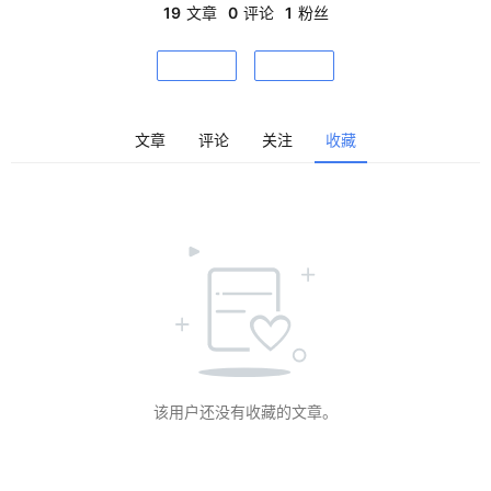
问 dogma.name 可查阅其完整作品与理论研究。
19
文章
0
评论
1
粉丝
市
与
关注
私信
登录
注册
景
观
文章
评论
关注
收藏
建
筑
专
教
极
速
工
该用户还没有收藏的文章。
作
流