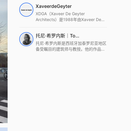
筑设计事务所。Wutopia Lab以复杂系
XaveerdeGeyter
统这种新的思维范式为基础，以上海性
和生活性为介入设计的原点，以建筑为
XDGA（Xaveer De Geyter
工具，从而推动建筑学和社会学进步。
Architects）是1988年由Xaveer De
Wutopia Lab曾在2022 The Plan
Geyter在布鲁塞尔和巴黎创立的建筑、
Award中获Honourable Mention，在
城市与景观设计事务所。事务所以其激
托尼·希罗内斯｜Toni Gironès
2022 DFA中获Merit,2021 Architizer
进的设计方法、多元的专业团队和国际
A+ Firm Awards中获Special
化的作品著称，曾获密斯·凡·德罗奖、
托尼·希罗内斯是西班牙加泰罗尼亚地区
Mention：Best Young Firm，2020 IF
Bigmat奖等多项重要奖项。XDGA主张
备受瞩目的建筑师与教授。他的作品深
Design Award，入选2017、2019、
建筑不是固定功能或解决问题，而是开
深植根于当地环境，擅长运用本土材料
2021年度《安邸AD》AD100榜单，
启场地的潜在可能，处理不确定性，容
与可持续策略，创造性地处理边界、光
2018年Archdaily评选的a selection of
纳多样且未预见的生活场景。其作品涵
线与中间空间的过渡，以此提升空间的
the world’s best Architects，以及
盖文化、教育、居住、商业等多种类
可居住性。其代表作如塞罗巨石陵墓文
Architectural Record 评选的Design
型，遍布欧洲及全球。
化服务空间、巴达洛纳35住宅等，都体
Vanguard，是2018年度唯一入选的中
现了对场地历史的尊重与现代的转译，
国事务所。
展现出一种诗意的、缓慢的建筑叙事。