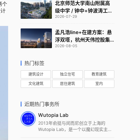
北京师范大学南山附属高
两个
级中学 / 钟中+钟波涛工作
设计
2026-07-29
室
孟凡浩line+在建方案：悬
浮双塔，杭州天伟控股集
2026-08-05
团总部
热门标签
建筑设计
独立住宅
教育建筑
文化建筑
居住建筑
室内
近期热门事务所
Wutopia Lab
2013年俞挺与闵而尼创立于上海的
Wutopia Lab，是一个以魔幻现实主
义，创造日常奇迹的全球本地化先锋建