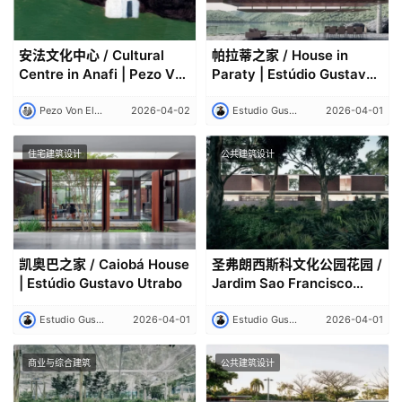
安法文化中心 / Cultural
帕拉蒂之家 / House in
Centre in Anafi | Pezo Von
Paraty | Estúdio Gustavo
Ellrichshausen
Utrabo
Pezo Von Ellrichshausen
2026-04-02
Estudio Gustavo Utrabo
2026-04-01
住宅建筑设计
公共建筑设计
凯奥巴之家 / Caiobá House
圣弗朗西斯科文化公园花园 /
| Estúdio Gustavo Utrabo
Jardim Sao Francisco
Cultural Centre | Estúdio
Gustavo Utrabo
Estudio Gustavo Utrabo
2026-04-01
Estudio Gustavo Utrabo
2026-04-01
商业与综合建筑
公共建筑设计