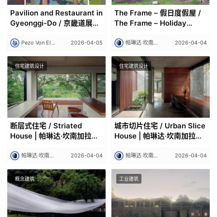
Pavilion and Restaurant in
The Frame – 假日度假屋 /
Gyeonggi-Do / 京畿道展馆
The Frame – Holiday
与餐厅 | Pezo Von
Retreat in Imaduwa | 帕琳
Ellrichshausen
达·坎南加拉｜Palinda
Pezo Von Ellrichshausen
2026-04-05
帕琳达·坎南加拉｜Palinda Kannangara
2026-04-04
Kannangara
住宅建筑设计
住宅建筑设计
断层式住宅 / Striated
城市切片住宅 / Urban Slice
House | 帕琳达·坎南加拉｜
House | 帕琳达·坎南加拉｜
Palinda Kannangara
Palinda Kannangara
帕琳达·坎南加拉｜Palinda Kannangara
2026-04-04
帕琳达·坎南加拉｜Palinda Kannangara
2026-04-04
概念建筑
工业建筑