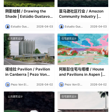
阴影绘制 / Drawing the
亚马逊社区行业 / Amazon
Shade | Estúdio Gustavo
Community Industry |
Utrabo
Estúdio Gustavo Utrabo
Estudio Gustavo Utrabo
2026-04-03
Estudio Gustavo Utrabo
2026-04-03
公共建筑设计
住宅建筑设计
堪培拉 Pavilion / Pavilion
阿斯彭住宅与塔楼 / House
in Canberra | Pezo Von
and Pavilions in Aspen |
Ellrichshausen
Pezo Von Ellrichshausen
Pezo Von Ellrichshausen
2026-04-02
Pezo Von Ellrichshausen
2026-04-02
公共建筑设计
住宅建筑设计