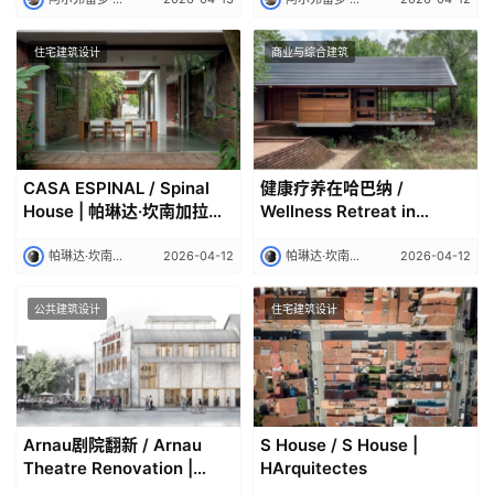
雷多·帕亚｜Alfredo Payá
Formentera | 阿尔弗雷多·帕
亚｜Alfredo Payá
住宅建筑设计
商业与综合建筑
CASA ESPINAL / Spinal
健康疗养在哈巴纳 /
House | 帕琳达·坎南加拉｜
Wellness Retreat in
Palinda Kannangara
Habarana | 帕琳达·坎南加
拉｜Palinda Kannangara
帕琳达·坎南加拉｜Palinda Kannangara
2026-04-12
帕琳达·坎南加拉｜Palinda Kannangara
2026-04-12
公共建筑设计
住宅建筑设计
Arnau剧院翻新 / Arnau
S House / S House |
Theatre Renovation |
HArquitectes
HArquitectes