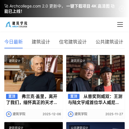
🚀 Archcollege.com 2.0 更新中，
一键下载项目 4K 高清图 功
能已上线！
黄龙岘小树咖啡民宿 / 反几建筑
2026-07-28
商业与综合建筑
今日最新
建筑设计
住宅建筑设计
公共建筑设计
建筑设计
建筑师设计
弗兰克·盖里，离开
从普奖到威双：王澍
置顶
置顶
了我们，缅怀真正的天才与
与陆文宇成首位华人威尼斯
巨匠 1929–2025
建筑双年展总策展人 | 建筑
喜讯
建筑学院
2025-12-06
建筑学院
2025-11-27
建筑师设计
公共建筑设计