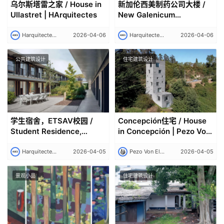
乌尔斯塔雷之家 / House in
新加伦西美制药公司大楼 /
Ullastret | HArquitectes
New Galenicum
Pharmaceutical Company
Building | HArquitectes
Harquitectes 建筑师事务所｜Harquitectes
2026-04-06
Harquitectes 建筑师事务所｜Harquitectes
2026-04-06
公共建筑设计
住宅建筑设计
学生宿舍，ETSAV校园 /
Concepción住宅 / House
Student Residence,
in Concepción | Pezo Von
ETSAV Campus |
Ellrichshausen
HArquitectes
Harquitectes 建筑师事务所｜Harquitectes
2026-04-05
Pezo Von Ellrichshausen
2026-04-05
景观小品
住宅建筑设计