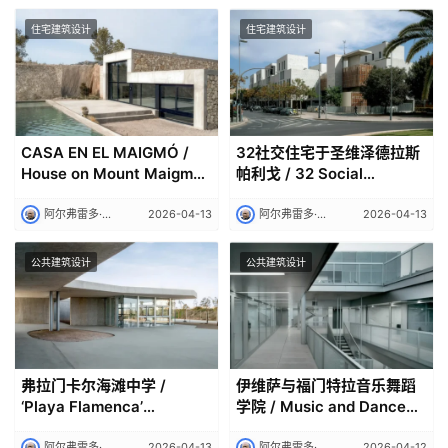
住宅建筑设计
住宅建筑设计
CASA EN EL MAIGMÓ /
32社交住宅于圣维泽德拉斯
House on Mount Maigmó |
帕利戈 / 32 Social
阿尔弗雷多·帕亚｜Alfredo
Dwellings in San Vicente
Payá
del Raspeig | 阿尔弗雷多·帕
阿尔弗雷多·帕亚｜Alfredo Payá
2026-04-13
阿尔弗雷多·帕亚｜Alfredo Payá
2026-04-13
亚｜Alfredo Payá
公共建筑设计
公共建筑设计
弗拉门卡尔海滩中学 /
伊维萨与福门特拉音乐舞蹈
‘Playa Flamenca’
学院 / Music and Dance
Secondary School | 阿尔弗
Conservatory of Ibiza and
阿尔弗雷多·帕亚｜Alfredo Payá
2026-04-13
阿尔弗雷多·帕亚｜Alfredo Payá
2026-04-12