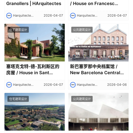
Granollers | HArquitectes
/ House on Francesc
Macià Street |
HArquitectes
Harquitectes 建筑师事务所｜Harquitectes
2026-04-07
Harquitectes 建筑师事务所｜Harquitectes
2026-04-07
住宅建筑设计
公共建筑设计
塞塔克戈特-德-瓦利斯区的
新巴塞罗那中央档案馆 /
房屋 / House in Sant
New Barcelona Central
Cugat del Vallés |
Archives | HArquitectes
HArquitectes
Harquitectes 建筑师事务所｜Harquitectes
2026-04-07
Harquitectes 建筑师事务所｜Harquitectes
2026-04-06
住宅建筑设计
公共建筑设计