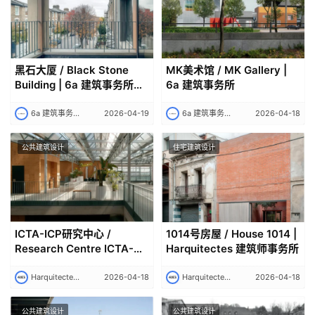
内
设
计
黑石大厦 / Black Stone
MK美术馆 / MK Gallery |
Building | 6a 建筑事务所｜
6a 建筑事务所
城
6a architects
市
6a 建筑事务所｜6a architects
2026-04-19
6a 建筑事务所｜6a architects
2026-04-18
与
登录
注册
景
公共建筑设计
住宅建筑设计
观
建
筑
ICTA-ICP研究中心 /
1014号房屋 / House 1014 |
专
Research Centre ICTA-
Harquitectes 建筑师事务所
教
ICP | +Harquitectes 建筑
师事务所
Harquitectes 建筑师事务所｜Harquitectes
2026-04-18
Harquitectes 建筑师事务所｜Harquitectes
2026-04-18
公共建筑设计
公共建筑设计