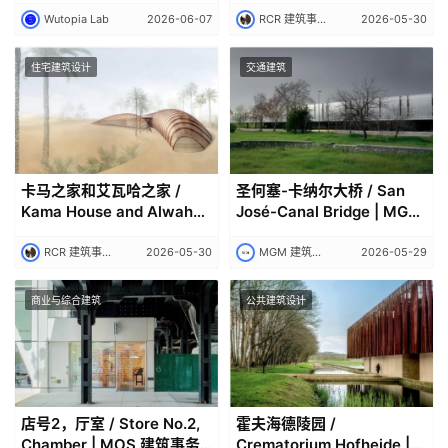
Wutopia Lab
2026-06-07
RCR 建筑事务所｜RCR Arquitectes
2026-05-30
住宅建筑设计
交通建筑
卡马之家和艾瓦哈之家 /
圣何塞-卡纳尔大桥 / San
Kama House and Alwah
José-Canal Bridge | MGM
House | RCR 建筑事务所
建筑师事务所
RCR 建筑事务所｜RCR Arquitectes
2026-05-30
MGM 建筑师事务所｜MGM
2026-05-29
商业与综合建筑
公共建筑设计
店号2，厅室 / Store No.2,
霍夫海德陵园 /
Chamber | MOS 建筑事务
Crematorium Hofheide |