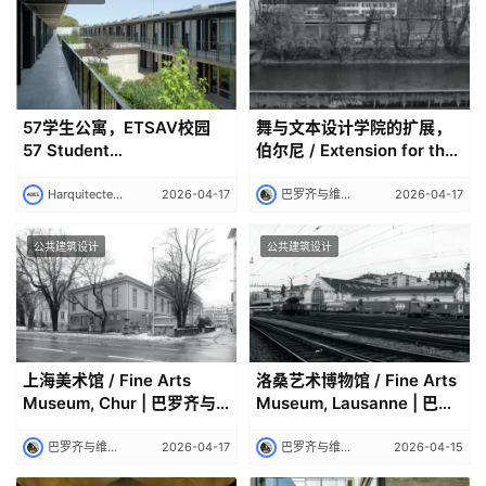
极
速
工
作
流
57学生公寓，ETSAV校园
舞与文本设计学院的扩展，
57 Student
伯尔尼 / Extension for the
Dwellings,ETSAV Campus
School of Dance and
| Harquitectes 建筑师事务
Textile Design, Bern | 巴罗
Harquitectes 建筑师事务所｜Harquitectes
2026-04-17
巴罗齐与维加建筑事务所｜Barozzi Veiga
2026-04-17
所｜Harquitectes
齐与维加建筑事务所｜
Barozzi Veiga
公共建筑设计
公共建筑设计
上海美术馆 / Fine Arts
洛桑艺术博物馆 / Fine Arts
Museum, Chur | 巴罗齐与
Museum, Lausanne | 巴罗
维加建筑事务所｜Barozzi
齐与维加建筑事务所什切青
Veiga
巴罗齐与维加建筑事务所｜Barozzi Veiga
2026-04-17
巴罗齐与维加建筑事务所｜Barozzi Veiga
2026-04-15