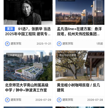
91选7，张鹏举 当选
孟凡浩line+在建方案：悬浮
置顶
2025年中国工程院 建筑专业
双塔，杭州天伟控股集团总
院士
部
建筑学院
2025-11-21
建筑学院
1天前
公共建筑设计
商业与综合建筑
北京师范大学南山附属高级
黄龙岘小树咖啡民宿 / 反几
中学 / 钟中+钟波涛工作室
建筑
建筑学院
2026-07-29
建筑学院
2026-07-28