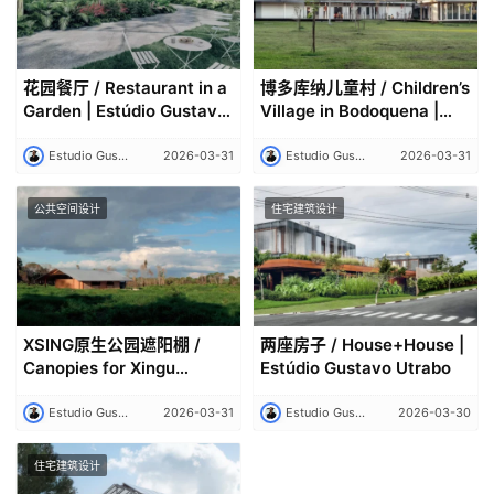
花园餐厅 / Restaurant in a
博多库纳儿童村 / Children’s
Garden | Estúdio Gustavo
Village in Bodoquena |
Utrabo
Estúdio Gustavo Utrabo
Estudio Gustavo Utrabo
2026-03-31
Estudio Gustavo Utrabo
2026-03-31
公共空间设计
住宅建筑设计
XSING原生公园遮阳棚 /
两座房子 / House+House |
Canopies for Xingu
Estúdio Gustavo Utrabo
Indigenous Park | Estúdio
Gustúdio Gustavo Utrabo
Estudio Gustavo Utrabo
2026-03-31
Estudio Gustavo Utrabo
2026-03-30
住宅建筑设计