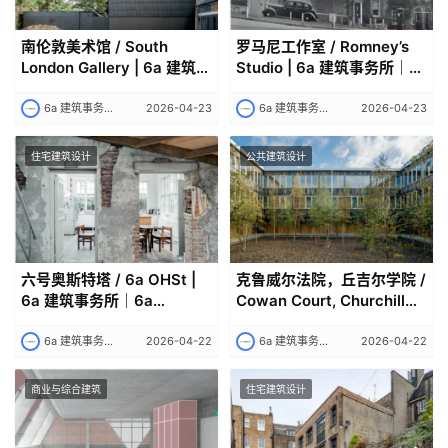
南伦敦美术馆 / South
罗马尼工作室 / Romney’s
London Gallery | 6a 建筑事
Studio | 6a 建筑事务所｜
务所
6a architects
6a 建筑事务所｜6a architects
2026-04-23
6a 建筑事务所｜6a architects
2026-04-23
住宅建筑设计
公共建筑设计
六号奥斯特塔 / 6a OHSt |
克鲁威尔法院，丘吉尔学院 /
6a 建筑事务所｜6a
Cowan Court, Churchill
architects
College | +6a 建筑事务所｜
6a architects
6a 建筑事务所｜6a architects
2026-04-22
6a 建筑事务所｜6a architects
2026-04-22
商业与综合建筑
住宅建筑设计