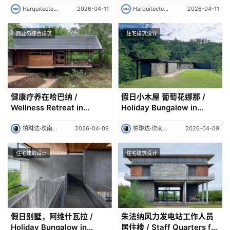
Harquitectes 建筑师事务所｜Harquitectes
2026-04-11
Harquitectes 建筑师事务所｜Harquitectes
2026-04-11
商业与综合建筑
住宅建筑设计
健康疗养在哈巴纳 /
假日小木屋 葡萄花娜那 /
Wellness Retreat in
Holiday Bungalow in
Habarana | 帕琳达·坎南加
Ginigathhena | 帕琳达·坎南
拉｜Palinda Kannangara
加拉｜Palinda Kannangara
帕琳达·坎南加拉｜Palinda Kannangara
2026-04-09
帕琳达·坎南加拉｜Palinda Kannangara
2026-04-09
住宅建筑设计
住宅建筑设计
假日别墅，阿维什瓦拉 /
朱法纳风力发电站工作人员
Holiday Bungalow in
居住楼 / Staff Quarters for