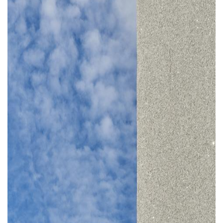
与
登录
注册
景
观
建
筑
专
教
极
速
工
作
流