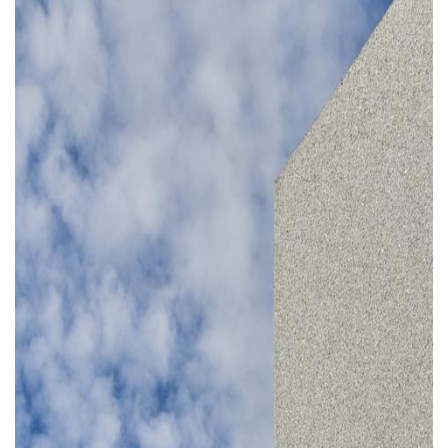
建
筑
设
计
室
内
设
计
城
市