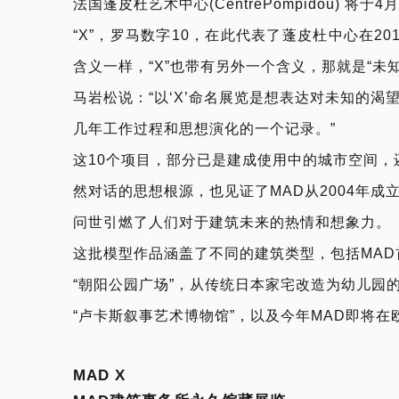
法国蓬皮杜艺术中心(CentrePompidou) 将于
“X”，罗马数字10，在此代表了蓬皮杜中心在20
含义一样，“X”也带有另外一个含义，那就是“未知
马岩松说：“以‘X’命名展览是想表达对未知的
几年工作过程和思想演化的一个记录。”
这10个项目，部分已是建成使用中的城市空间，
然对话的思想根源，也见证了MAD从2004年成
问世引燃了人们对于建筑未来的热情和想象力。
这批模型作品涵盖了不同的建筑类型，包括MAD
“朝阳公园广场”，从传统日本家宅改造为幼儿园
“卢卡斯叙事艺术博物馆”，以及今年MAD即将在
MAD X