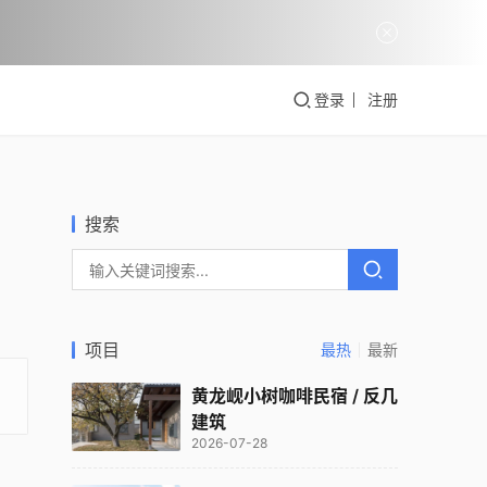
登录
注册
搜索
项目
最热
最新
黄龙岘小树咖啡民宿 / 反几
建筑
2026-07-28