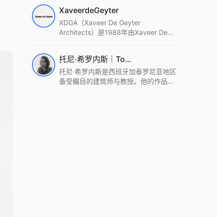
筑设计事务所。Wutopia Lab以复杂系
XaveerdeGeyter
统这种新的思维范式为基础，以上海性
和生活性为介入设计的原点，以建筑为
XDGA（Xaveer De Geyter
工具，从而推动建筑学和社会学进步。
Architects）是1988年由Xaveer De
Wutopia Lab曾在2022 The Plan
Geyter在布鲁塞尔和巴黎创立的建筑、
Award中获Honourable Mention，在
城市与景观设计事务所。事务所以其激
托尼·希罗内斯｜Toni Gironès
2022 DFA中获Merit,2021 Architizer
进的设计方法、多元的专业团队和国际
A+ Firm Awards中获Special
化的作品著称，曾获密斯·凡·德罗奖、
托尼·希罗内斯是西班牙加泰罗尼亚地区
Mention：Best Young Firm，2020 IF
Bigmat奖等多项重要奖项。XDGA主张
备受瞩目的建筑师与教授。他的作品深
Design Award，入选2017、2019、
建筑不是固定功能或解决问题，而是开
深植根于当地环境，擅长运用本土材料
2021年度《安邸AD》AD100榜单，
启场地的潜在可能，处理不确定性，容
与可持续策略，创造性地处理边界、光
2018年Archdaily评选的a selection of
纳多样且未预见的生活场景。其作品涵
线与中间空间的过渡，以此提升空间的
the world’s best Architects，以及
盖文化、教育、居住、商业等多种类
可居住性。其代表作如塞罗巨石陵墓文
Architectural Record 评选的Design
型，遍布欧洲及全球。
化服务空间、巴达洛纳35住宅等，都体
Vanguard，是2018年度唯一入选的中
现了对场地历史的尊重与现代的转译，
国事务所。
展现出一种诗意的、缓慢的建筑叙事。