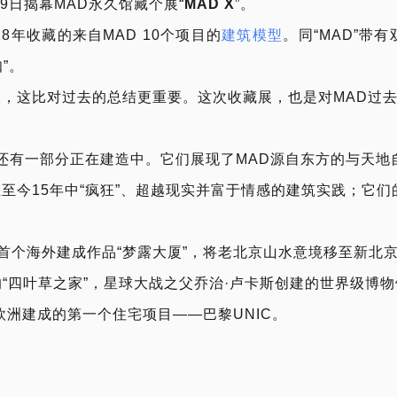
4月9日揭幕MAD永久馆藏个展“
MAD X
”。
18年收藏的来自MAD 10个项目的
建筑模型
。同“MAD”带有
”。
渴望，这比对过去的总结更重要。这次收藏展，也是对MAD过
还有一部分正在建造中。它们展现了MAD源自东方的与天地
立至今15年中“疯狂”、超越现实并富于情感的建筑实践；它们
首个海外建成作品“梦露大厦”，将老北京山水意境移至新北
的“四叶草之家”，星球大战之父乔治·卢卡斯创建的世界级博物
欧洲建成的第一个住宅项目——巴黎UNIC。