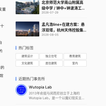
北京师范大学南山附属高
级中学 / 钟中+钟波涛工作
双重
2026-07-29
室
孟凡浩line+在建方案：悬
去十
浮双塔，杭州天伟控股集
2026-08-05
团总部
自
热门标签
的
建筑设计
独立住宅
教育建筑
文化建筑
居住建筑
室内
京的
馆
近期热门事务所
Wutopia Lab
2013年俞挺与闵而尼创立于上海的
Wutopia Lab，是一个以魔幻现实主
义，创造日常奇迹的全球本地化先锋建