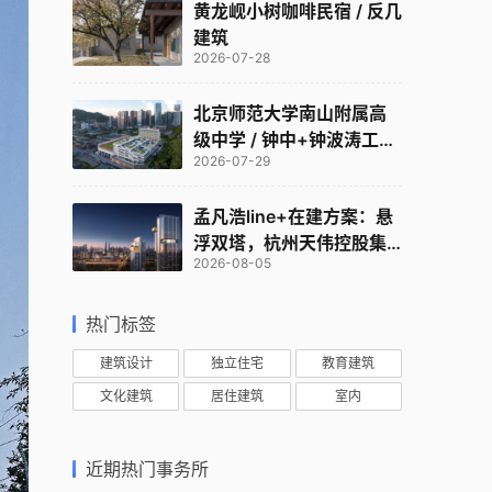
黄龙岘小树咖啡民宿 / 反几
建筑
2026-07-28
北京师范大学南山附属高
级中学 / 钟中+钟波涛工作
2026-07-29
室
孟凡浩line+在建方案：悬
浮双塔，杭州天伟控股集
2026-08-05
团总部
热门标签
建筑设计
独立住宅
教育建筑
文化建筑
居住建筑
室内
近期热门事务所