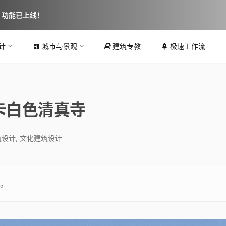
图 功能已上线！
计
城市与景观
建筑专教
极速工作流
卡白色清真寺
筑设计
,
文化建筑设计
。