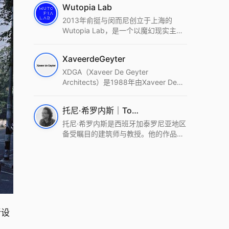
Wutopia Lab
2013年俞挺与闵而尼创立于上海的
Wutopia Lab，是一个以魔幻现实主
义，创造日常奇迹的全球本地化先锋建
筑设计事务所。Wutopia Lab以复杂系
XaveerdeGeyter
统这种新的思维范式为基础，以上海性
和生活性为介入设计的原点，以建筑为
XDGA（Xaveer De Geyter
工具，从而推动建筑学和社会学进步。
Architects）是1988年由Xaveer De
Wutopia Lab曾在2022 The Plan
Geyter在布鲁塞尔和巴黎创立的建筑、
Award中获Honourable Mention，在
城市与景观设计事务所。事务所以其激
托尼·希罗内斯｜Toni Gironès
2022 DFA中获Merit,2021 Architizer
进的设计方法、多元的专业团队和国际
A+ Firm Awards中获Special
化的作品著称，曾获密斯·凡·德罗奖、
托尼·希罗内斯是西班牙加泰罗尼亚地区
Mention：Best Young Firm，2020 IF
Bigmat奖等多项重要奖项。XDGA主张
备受瞩目的建筑师与教授。他的作品深
Design Award，入选2017、2019、
建筑不是固定功能或解决问题，而是开
深植根于当地环境，擅长运用本土材料
2021年度《安邸AD》AD100榜单，
启场地的潜在可能，处理不确定性，容
与可持续策略，创造性地处理边界、光
2018年Archdaily评选的a selection of
纳多样且未预见的生活场景。其作品涵
线与中间空间的过渡，以此提升空间的
the world’s best Architects，以及
盖文化、教育、居住、商业等多种类
可居住性。其代表作如塞罗巨石陵墓文
Architectural Record 评选的Design
型，遍布欧洲及全球。
化服务空间、巴达洛纳35住宅等，都体
Vanguard，是2018年度唯一入选的中
现了对场地历史的尊重与现代的转译，
国事务所。
展现出一种诗意的、缓慢的建筑叙事。
新设