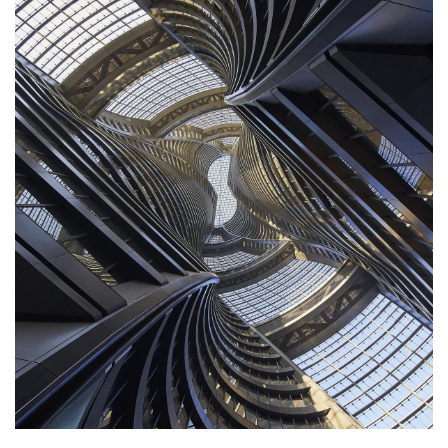
与
登录
注册
景
观
建
筑
专
教
极
速
工
作
流