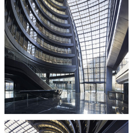
丽泽SOHO的中庭亦是新商业区的公共广场，它连接了
建
大楼内的所有空间，并且由于其扭曲的雕塑形式，为访
筑
设
客及使用者提供不同的视野。建筑与北京的交通网络直
计
接相连，为北京创造了一个梦幻般的新市民空间。中庭
不仅将自然光带入建筑物内部，它还是带有集成通风系
室
统的“烟囱”。通风系统将建筑的正压保持在较低水平，
内
以保持建筑内的温度，并在塔内提供有效的空气循环过
设
滤。
计
城
市