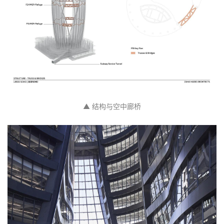
系统将每个楼层的玻璃单元以一定的角度移动，使得通
风调节器在需要时通过可操作的空腔吸入外部空气，为
每层楼创造极其有效的环境控制。该建筑为中庭公共空
间提供遮阳，而双层隔热的低辐射玻璃（U=20W/m‘K；
SC=0.4）和围护结构的隔热层（U=0..55 W/m-K）在
北京极端天气条件下能够保持舒适的室内环境。