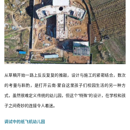
与
登录
注册
景
观
建
筑
专
教
从草稿开始一路上反反复复的推敲，设计与施工的紧密结合，数次
极
的考量与斟酌，是打开云南·蒙自这里孩子们校园生活的另一种方
速
工
式，虽然很难定义传统的幼儿园，但这个“特殊”的设计，在学校和孩
作
子之间奇妙的连接令人着迷。
流
调试中的纸飞机幼儿园