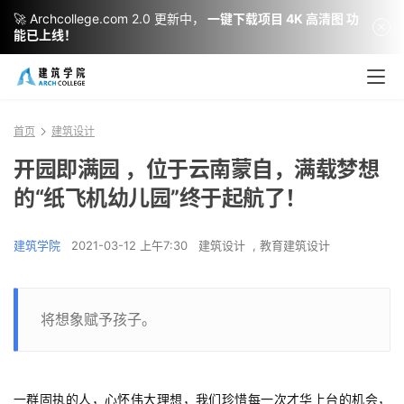
🚀 Archcollege.com 2.0 更新中，
一键下载项目 4K 高清图 功
能已上线！
首页
建筑设计
开园即满园 ，位于云南蒙自，满载梦想
的“纸飞机幼儿园”终于起航了！
建筑学院
2021-03-12 上午7:30
建筑设计
,
教育建筑设计
将想象赋予孩子。
一群固执的人，心怀伟大理想，我们珍惜每一次才华上台的机会，