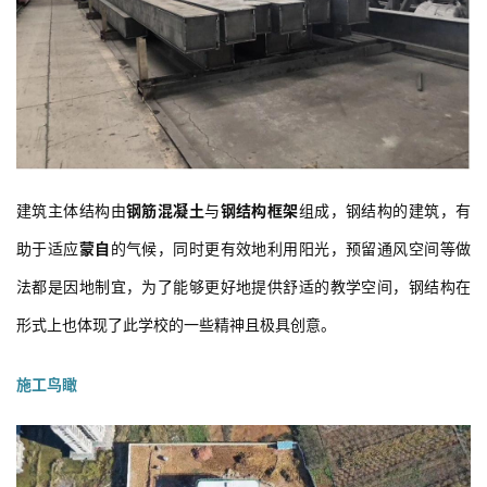
建
筑
设
计
建筑主体结构由
钢筋混凝土
与
钢结构框架
组成，钢结构的建筑，有
助于适应
蒙自
的气候，同时更有效地利用阳光，预留通风空间等做
室
法都是因地制宜，为了能够更好地提供舒适的教学空间，钢结构在
内
设
形式上也体现了此学校的一些精神且极具创意。
计
施工鸟瞰
城
市