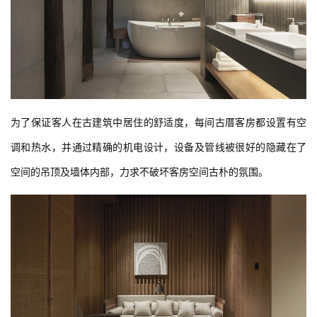
与
登录
注册
景
观
建
筑
专
教
极
速
工
作
流