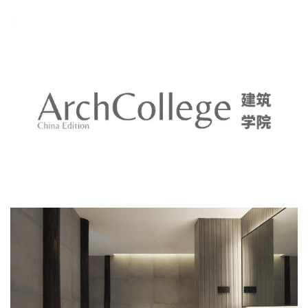
自身有时间肌理的闽南红砖墙、老木门等局部构件被有选择的保留
了下来，并与现代崭新的材料在同一空间中形成巧妙的差异化美
感，极大的提升了客房的体验以及空间张力。
建
筑
设
计
室
内
设
计
城
市